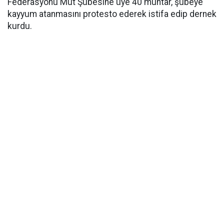
Federasyonu Mut Şubesine üye 40 muhtar, şubeye
kayyum atanmasını protesto ederek istifa edip dernek
kurdu.