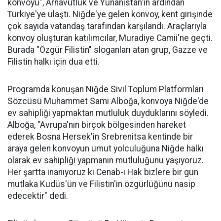
konvoyu", Arnavutluk ve Yunanistan'ın ardından
Türkiye'ye ulaştı. Niğde'ye gelen konvoy, kent girişinde
çok sayıda vatandaş tarafından karşılandı. Araçlarıyla
konvoy oluşturan katılımcılar, Muradiye Camii'ne geçti.
Burada "Özgür Filistin" sloganları atan grup, Gazze ve
Filistin halkı için dua etti.
Programda konuşan Niğde Sivil Toplum Platformları
Sözcüsü Muhammet Sami Alboğa, konvoya Niğde'de
ev sahipliği yapmaktan mutluluk duyduklarını söyledi.
Alboğa, "Avrupa'nın birçok bölgesinden hareket
ederek Bosna Hersek'in Srebrenitsa kentinde bir
araya gelen konvoyun umut yolculuğuna Niğde halkı
olarak ev sahipliği yapmanın mutluluğunu yaşıyoruz.
Her şartta inanıyoruz ki Cenab-ı Hak bizlere bir gün
mutlaka Kudüs'ün ve Filistin'in özgürlüğünü nasip
edecektir" dedi.