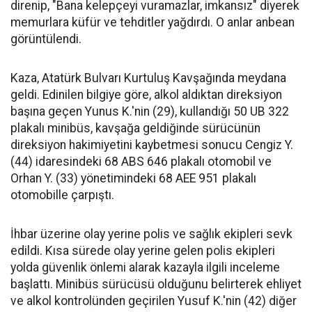
direnip, "Bana kelepçeyi vuramazlar, imkansız" diyerek
memurlara küfür ve tehditler yağdırdı. O anlar anbean
görüntülendi.
Kaza, Atatürk Bulvarı Kurtuluş Kavşağında meydana
geldi. Edinilen bilgiye göre, alkol aldıktan direksiyon
başına geçen Yunus K.'nin (29), kullandığı 50 UB 322
plakalı minibüs, kavşağa geldiğinde sürücünün
direksiyon hakimiyetini kaybetmesi sonucu Cengiz Y.
(44) idaresindeki 68 ABS 646 plakalı otomobil ve
Orhan Y. (33) yönetimindeki 68 AEE 951 plakalı
otomobille çarpıştı.
İhbar üzerine olay yerine polis ve sağlık ekipleri sevk
edildi. Kısa sürede olay yerine gelen polis ekipleri
yolda güvenlik önlemi alarak kazayla ilgili inceleme
başlattı. Minibüs sürücüsü olduğunu belirterek ehliyet
ve alkol kontrolünden geçirilen Yusuf K.'nin (42) diğer