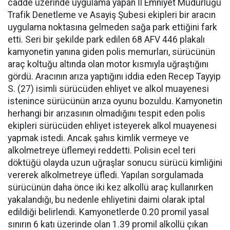
cadde üzerinde uygulama yapan İl Emniyet Müdürlüğü
Trafik Denetleme ve Asayiş Şubesi ekipleri bir aracın
uygulama noktasına gelmeden sağa park ettiğini fark
etti. Seri bir şekilde park edilen 68 AFV 446 plakalı
kamyonetin yanına giden polis memurları, sürücünün
araç koltuğu altında olan motor kısmıyla uğraştığını
gördü. Aracının arıza yaptığını iddia eden Recep Tayyip
S. (27) isimli sürücüden ehliyet ve alkol muayenesi
istenince sürücünün arıza oyunu bozuldu. Kamyonetin
herhangi bir arızasının olmadığını tespit eden polis
ekipleri sürücüden ehliyet isteyerek alkol muayenesi
yapmak istedi. Ancak şahıs kimlik vermeye ve
alkolmetreye üflemeyi reddetti. Polisin ecel teri
döktüğü olayda uzun uğraşlar sonucu sürücü kimliğini
vererek alkolmetreye üfledi. Yapılan sorgulamada
sürücünün daha önce iki kez alkollü araç kullanırken
yakalandığı, bu nedenle ehliyetini daimi olarak iptal
edildiği belirlendi. Kamyonetlerde 0.20 promil yasal
sınırın 6 katı üzerinde olan 1.39 promil alkollü çıkan