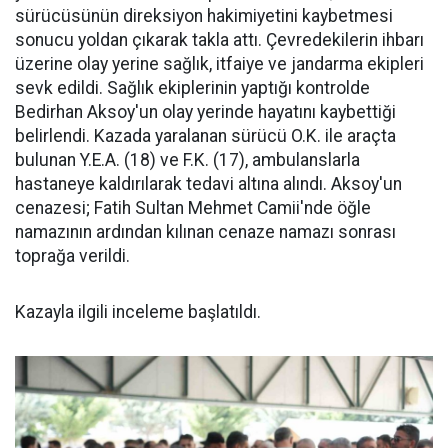
sürücüsünün direksiyon hakimiyetini kaybetmesi
sonucu yoldan çıkarak takla attı. Çevredekilerin ihbarı
üzerine olay yerine sağlık, itfaiye ve jandarma ekipleri
sevk edildi. Sağlık ekiplerinin yaptığı kontrolde
Bedirhan Aksoy'un olay yerinde hayatını kaybettiği
belirlendi. Kazada yaralanan sürücü O.K. ile araçta
bulunan Y.E.A. (18) ve F.K. (17), ambulanslarla
hastaneye kaldırılarak tedavi altına alındı. Aksoy'un
cenazesi; Fatih Sultan Mehmet Camii'nde öğle
namazının ardından kılınan cenaze namazı sonrası
toprağa verildi.
Kazayla ilgili inceleme başlatıldı.