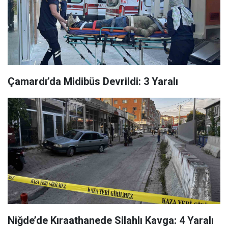
Çamardı’da Midibüs Devrildi: 3 Yaralı
Niğde’de Kıraathanede Silahlı Kavga: 4 Yaralı