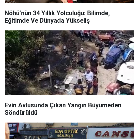
Nöhü’nün 34 Yıllık Yolculuğu: Bilimde,
Eğitimde Ve Dünyada Yükseliş
Evin Avlusunda Çıkan Yangın Büyümeden
Söndürüldü