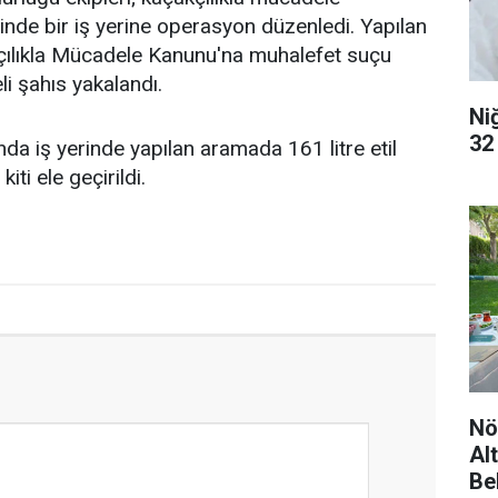
inde bir iş yerine operasyon düzenledi. Yapılan
ılıkla Mücadele Kanunu'na muhalefet suçu
i şahıs yakalandı.
Ni
32
 iş yerinde yapılan aramada 161 litre etil
iti ele geçirildi.
Nö
Al
Be