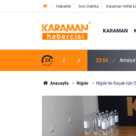
Haberler
Son Dakika
Karaman Vefat E
KARAMAN
rasyonunda 7 Tutuklama
24
23:53
Hayatın
Anasayfa
Niğde
Niğde’de Kaçak İçki 