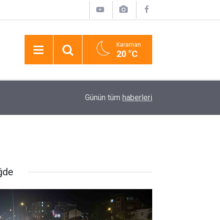
Karaman
20 °C
22:20
Yol Kenarındaki Otomobilde Bir Kadın Ölü, Bir Ki
Günün tüm
haberleri
ğde