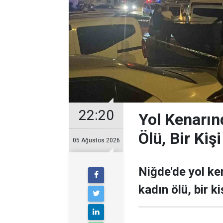
22:20
Yol Kenarın
Ölü, Bir Kiş
05 Ağustos 2026
Niğde'de yol ke
kadın ölü, bir k