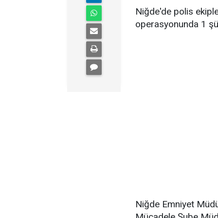
Niğde'de polis ekiple
operasyonunda 1 şüp
Niğde Emniyet Müdür
Mücadele Şube Müdür