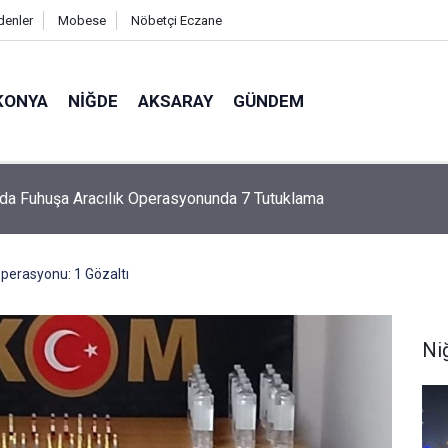
denler
Mobese
Nöbetçi Eczane
KONYA
NIĞDE
AKSARAY
GÜNDEM
ı Kaybettiği Gazetelerini Almayınca Anlaşıldı
Operasyonu: 1 Gözaltı
Ni