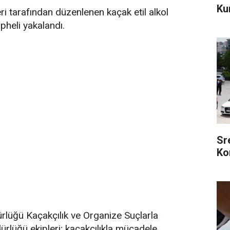
Ku
ri tarafından düzenlenen kaçak etil alkol
heli yakalandı.
Sr
Ko
lüğü Kaçakçılık ve Organize Suçlarla
lüğü ekipleri; kaçakçılıkla mücadele