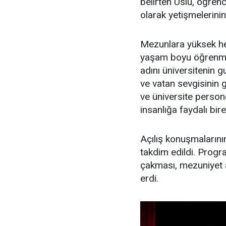
belirten Uslu, öğrenc
olarak yetişmelerinin
Mezunlara yüksek hede
yaşam boyu öğrenme
adını üniversitenin g
ve vatan sevgisinin 
ve üniversite person
insanlığa faydalı bi
Açılış konuşmalarını
takdim edildi. Progr
çakması, mezuniyet 
erdi.