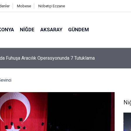
denler
Mobese
Nöbetçi Eczane
KONYA
NIĞDE
AKSARAY
GÜNDEM
ı Kaybettiği Gazetelerini Almayınca Anlaşıldı
evinci
Ni