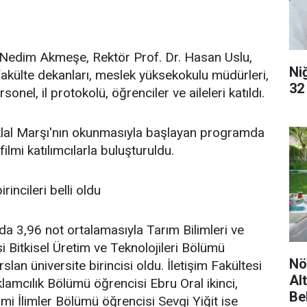
 Nedim Akmeşe, Rektör Prof. Dr. Hasan Uslu,
Ni
 fakülte dekanları, meslek yüksekokulu müdürleri,
32
onel, il protokolü, öğrenciler ve aileleri katıldı.
iklal Marşı'nın okunmasıyla başlayan programda
filmi katılımcılarla buluşturuldu.
rincileri belli oldu
a 3,96 not ortalamasıyla Tarım Bilimleri ve
si Bitkisel Üretim ve Teknolojileri Bölümü
Nö
lan üniversite birincisi oldu. İletişim Fakültesi
Al
eklamcılık Bölümü öğrencisi Ebru Oral ikinci,
Be
lami İlimler Bölümü öğrencisi Sevgi Yiğit ise