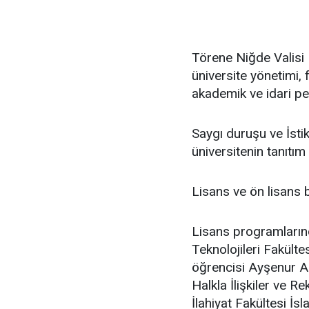
Törene Niğde Valisi
üniversite yönetimi,
akademik ve idari pers
Saygı duruşu ve İst
üniversitenin tanıtım 
Lisans ve ön lisans bi
Lisans programlarınd
Teknolojileri Fakülte
öğrencisi Ayşenur Ars
Halkla İlişkiler ve R
İlahiyat Fakültesi İs