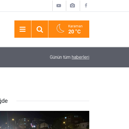
Karaman
20 °C
22:20
Yol Kenarındaki Otomobilde Bir Kadın Ölü, Bir Ki
Günün tüm
haberleri
ğde