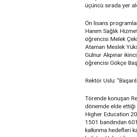
üçüncü sırada yer ald
Ön lisans programla
Hanım Sağlık Hizmet
öğrencisi Melek Çekin
Ataman Meslek Yüks
Gülnur Akpınar ikinc
öğrencisi Gökçe Baş
Rektör Uslu: "Başarıl
Törende konuşan Rek
dönemde elde ettiği
Higher Education 202
1501 bandından 601 b
kalkınma hedefleri k