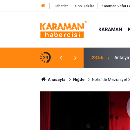
Haberler
Son Dakika
Karaman Vefat E
KARAMAN
rasyonunda 7 Tutuklama
24
23:53
Hayatın
Anasayfa
Niğde
Nöhü’de Mezuniyet S