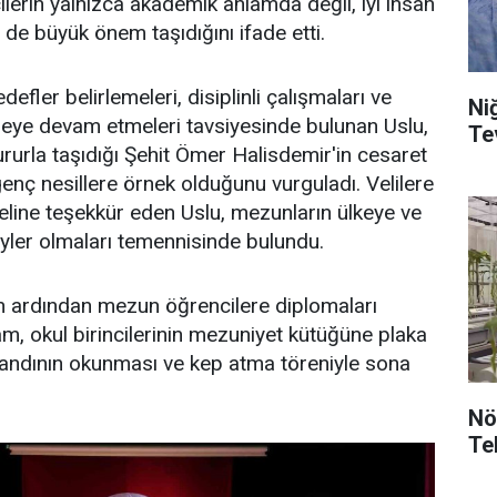
ilerin yalnızca akademik anlamda değil, iyi insan
 de büyük önem taşıdığını ifade etti.
fler belirlemeleri, disiplinli çalışmaları ve
Niğ
ye devam etmeleri tavsiyesinde bulunan Uslu,
ururla taşıdığı Şehit Ömer Halisdemir'in cesaret
genç nesillere örnek olduğunu vurguladı. Velilere
eline teşekkür eden Uslu, mezunların ülkeye ve
reyler olmaları temennisinde bulundu.
n ardından mezun öğrencilere diplomaları
am, okul birincilerinin mezuniyet kütüğüne plaka
andının okunması ve kep atma töreniyle sona
Nö
Te