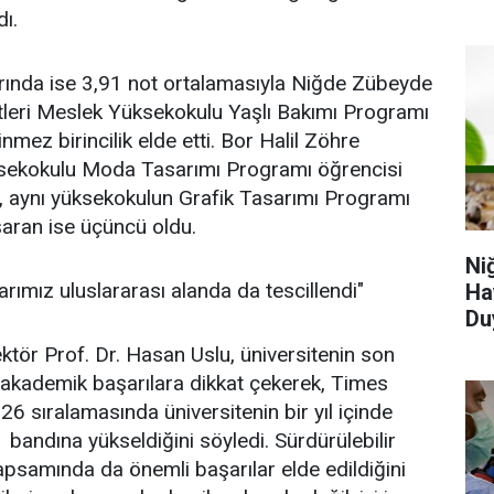
ı.
rında ise 3,91 not ortalamasıyla Niğde Zübeyde
leri Meslek Yüksekokulu Yaşlı Bakımı Programı
mez birincilik elde etti. Bor Halil Zöhre
ekokulu Moda Tasarımı Programı öğrencisi
i, aynı yüksekokulun Grafik Tasarımı Programı
aran ise üçüncü oldu.
Ni
arımız uluslararası alanda da tescillendi"
Ha
Du
tör Prof. Dr. Hasan Uslu, üniversitenin son
 akademik başarılara dikkat çekerek, Times
6 sıralamasında üniversitenin bir yıl içinde
andına yükseldiğini söyledi. Sürdürülebilir
apsamında da önemli başarılar elde edildiğini