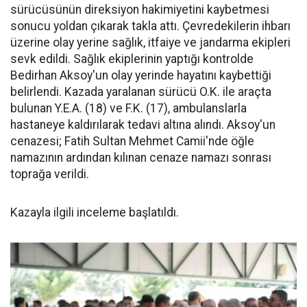
sürücüsünün direksiyon hakimiyetini kaybetmesi
sonucu yoldan çıkarak takla attı. Çevredekilerin ihbarı
üzerine olay yerine sağlık, itfaiye ve jandarma ekipleri
sevk edildi. Sağlık ekiplerinin yaptığı kontrolde
Bedirhan Aksoy'un olay yerinde hayatını kaybettiği
belirlendi. Kazada yaralanan sürücü O.K. ile araçta
bulunan Y.E.A. (18) ve F.K. (17), ambulanslarla
hastaneye kaldırılarak tedavi altına alındı. Aksoy'un
cenazesi; Fatih Sultan Mehmet Camii'nde öğle
namazının ardından kılınan cenaze namazı sonrası
toprağa verildi.
Kazayla ilgili inceleme başlatıldı.