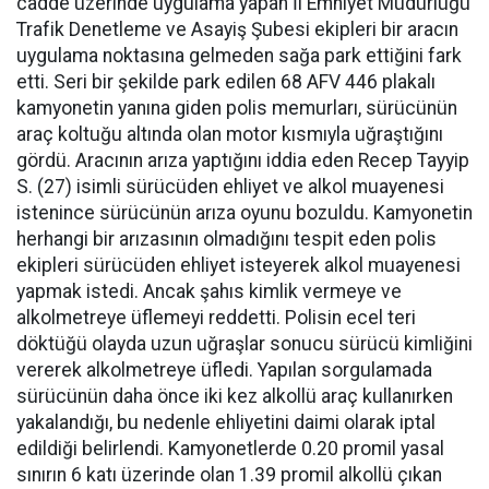
cadde üzerinde uygulama yapan İl Emniyet Müdürlüğü
Trafik Denetleme ve Asayiş Şubesi ekipleri bir aracın
uygulama noktasına gelmeden sağa park ettiğini fark
etti. Seri bir şekilde park edilen 68 AFV 446 plakalı
kamyonetin yanına giden polis memurları, sürücünün
araç koltuğu altında olan motor kısmıyla uğraştığını
gördü. Aracının arıza yaptığını iddia eden Recep Tayyip
S. (27) isimli sürücüden ehliyet ve alkol muayenesi
istenince sürücünün arıza oyunu bozuldu. Kamyonetin
herhangi bir arızasının olmadığını tespit eden polis
ekipleri sürücüden ehliyet isteyerek alkol muayenesi
yapmak istedi. Ancak şahıs kimlik vermeye ve
alkolmetreye üflemeyi reddetti. Polisin ecel teri
döktüğü olayda uzun uğraşlar sonucu sürücü kimliğini
vererek alkolmetreye üfledi. Yapılan sorgulamada
sürücünün daha önce iki kez alkollü araç kullanırken
yakalandığı, bu nedenle ehliyetini daimi olarak iptal
edildiği belirlendi. Kamyonetlerde 0.20 promil yasal
sınırın 6 katı üzerinde olan 1.39 promil alkollü çıkan