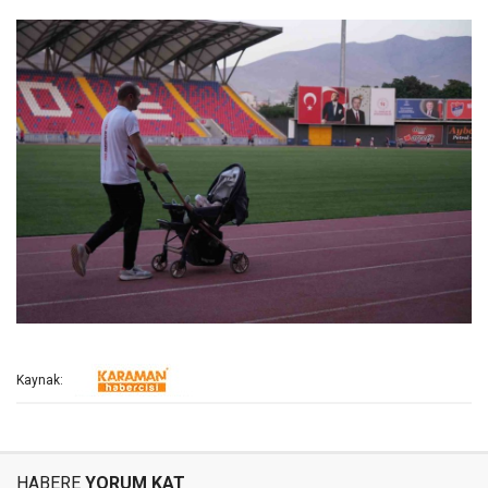
Kaynak:
HABERE
YORUM KAT