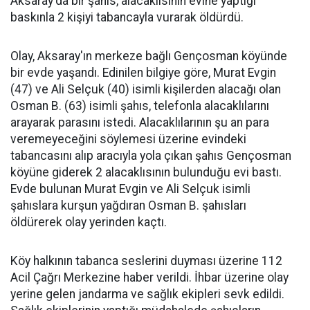
Aksaray'da bir şahıs, alacaklısının evine yaptığı
baskınla 2 kişiyi tabancayla vurarak öldürdü.
Olay, Aksaray'ın merkeze bağlı Gençosman köyünde
bir evde yaşandı. Edinilen bilgiye göre, Murat Evgin
(47) ve Ali Selçuk (40) isimli kişilerden alacağı olan
Osman B. (63) isimli şahıs, telefonla alacaklılarını
arayarak parasını istedi. Alacaklılarının şu an para
veremeyeceğini söylemesi üzerine evindeki
tabancasını alıp aracıyla yola çıkan şahıs Gençosman
köyüne giderek 2 alacaklısının bulunduğu evi bastı.
Evde bulunan Murat Evgin ve Ali Selçuk isimli
şahıslara kurşun yağdıran Osman B. şahısları
öldürerek olay yerinden kaçtı.
Köy halkının tabanca seslerini duyması üzerine 112
Acil Çağrı Merkezine haber verildi. İhbar üzerine olay
yerine gelen jandarma ve sağlık ekipleri sevk edildi.