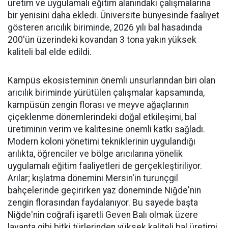
üretim ve uygulamalı eğitim alanındaki çalışmalarına
bir yenisini daha ekledi. Üniversite bünyesinde faaliyet
gösteren arıcılık biriminde, 2026 yılı bal hasadında
200'ün üzerindeki kovandan 3 tona yakın yüksek
kaliteli bal elde edildi.
Kampüs ekosisteminin önemli unsurlarından biri olan
arıcılık biriminde yürütülen çalışmalar kapsamında,
kampüsün zengin florası ve meyve ağaçlarının
çiçeklenme dönemlerindeki doğal etkileşimi, bal
üretiminin verim ve kalitesine önemli katkı sağladı.
Modern koloni yönetimi tekniklerinin uygulandığı
arılıkta, öğrenciler ve bölge arıcılarına yönelik
uygulamalı eğitim faaliyetleri de gerçekleştiriliyor.
Arılar; kışlatma dönemini Mersin'in turunçgil
bahçelerinde geçirirken yaz döneminde Niğde'nin
zengin florasından faydalanıyor. Bu sayede başta
Niğde'nin coğrafi işaretli Geven Balı olmak üzere
lavanta gibi bitki türlerinden yüksek kaliteli bal üretimi