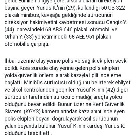
geldi. Edinilen bilgiye göre, alkol aldıktan direksiyon
başına geçen Yunus K.'nin (29), kullandığı 50 UB 322
plakalı minibüs, kavşağa geldiğinde sürücünün
direksiyon hakimiyetini kaybetmesi sonucu Cengiz Y.
(44) idaresindeki 68 ABS 646 plakalı otomobil ve
Orhan Y. (33) yönetimindeki 68 AEE 951 plakalı
otomobille çarpıştı.
İhbar üzerine olay yerine polis ve sağlık ekipleri sevk
edildi. Kısa sürede olay yerine gelen polis ekipleri
yolda güvenlik önlemi alarak kazayla ilgili inceleme
başlattı. Minibüs sürücüsü olduğunu belirterek ehliyet
ve alkol kontrolünden geçirilen Yusuf K.'nin (42) diğer
sürücüler tarafından sürücü olmadığı, araçta yolcu
olduğunu beyan edildi. Bunun üzerine Kent Güvenlik
Sistemi (KGYS) kameralarından kaza anını inceleyen
polis ekipleri beyanı doğrulayarak asıl sürücünün
yalan beyanda bulunan Yusuf K.'nın kardeşi Yunus K.
olduğunu tespit etti.