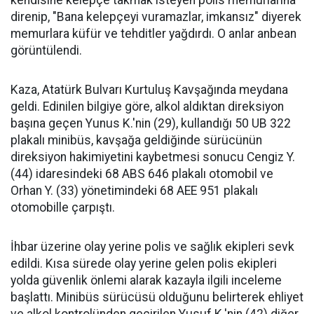
direnip, "Bana kelepçeyi vuramazlar, imkansız" diyerek
memurlara küfür ve tehditler yağdırdı. O anlar anbean
görüntülendi.
Kaza, Atatürk Bulvarı Kurtuluş Kavşağında meydana
geldi. Edinilen bilgiye göre, alkol aldıktan direksiyon
başına geçen Yunus K.'nin (29), kullandığı 50 UB 322
plakalı minibüs, kavşağa geldiğinde sürücünün
direksiyon hakimiyetini kaybetmesi sonucu Cengiz Y.
(44) idaresindeki 68 ABS 646 plakalı otomobil ve
Orhan Y. (33) yönetimindeki 68 AEE 951 plakalı
otomobille çarpıştı.
İhbar üzerine olay yerine polis ve sağlık ekipleri sevk
edildi. Kısa sürede olay yerine gelen polis ekipleri
yolda güvenlik önlemi alarak kazayla ilgili inceleme
başlattı. Minibüs sürücüsü olduğunu belirterek ehliyet
ve alkol kontrolünden geçirilen Yusuf K.'nin (42) diğer