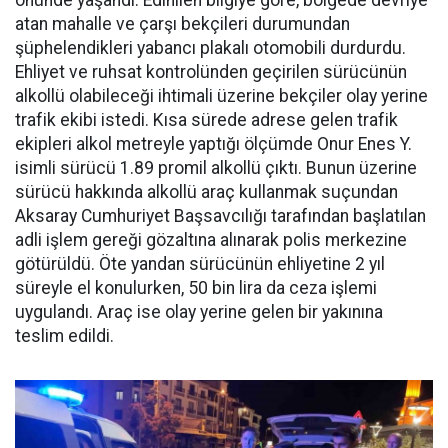
önünde yaşandı. Edinilen bilgiye göre, bölgede devriye
atan mahalle ve çarşı bekçileri durumundan
şüphelendikleri yabancı plakalı otomobili durdurdu.
Ehliyet ve ruhsat kontrolünden geçirilen sürücünün
alkollü olabileceği ihtimali üzerine bekçiler olay yerine
trafik ekibi istedi. Kısa sürede adrese gelen trafik
ekipleri alkol metreyle yaptığı ölçümde Onur Enes Y.
isimli sürücü 1.89 promil alkollü çıktı. Bunun üzerine
sürücü hakkında alkollü araç kullanmak suçundan
Aksaray Cumhuriyet Başsavcılığı tarafından başlatılan
adli işlem gereği gözaltına alınarak polis merkezine
götürüldü. Öte yandan sürücünün ehliyetine 2 yıl
süreyle el konulurken, 50 bin lira da ceza işlemi
uygulandı. Araç ise olay yerine gelen bir yakınına
teslim edildi.