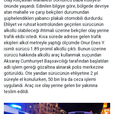
Olay Kılıçaslan Mahallesi Somuncu Baba Külliyesi
önünde yaşandı. Edinilen bilgiye göre, bölgede devriye
atan mahalle ve çarşı bekçileri durumundan
şüphelendikleri yabancı plakalı otomobili durdurdu.
Ehliyet ve ruhsat kontrolünden geçirilen sürücünün
alkollü olabileceği ihtimali üzerine bekçiler olay yerine
trafik ekibi istedi. Kısa sürede adrese gelen trafik
ekipleri alkol metreyle yaptığı ölçümde Onur Enes Y.
isimli sürücü 1.89 promil alkollü çıktı. Bunun üzerine
sürücü hakkında alkollü araç kullanmak suçundan
Aksaray Cumhuriyet Başsavcılığı tarafından başlatılan
adli işlem gereği gözaltına alınarak polis merkezine
götürüldü. Öte yandan sürücünün ehliyetine 2 yıl
süreyle el konulurken, 50 bin lira da ceza işlemi
uygulandı. Araç ise olay yerine gelen bir yakınına
teslim edildi.