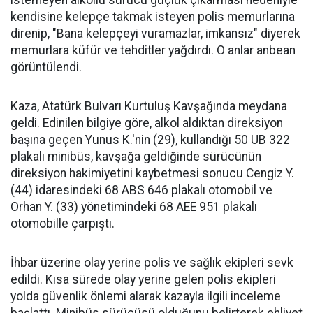
kendisine kelepçe takmak isteyen polis memurlarına
direnip, "Bana kelepçeyi vuramazlar, imkansız" diyerek
memurlara küfür ve tehditler yağdırdı. O anlar anbean
görüntülendi.
Kaza, Atatürk Bulvarı Kurtuluş Kavşağında meydana
geldi. Edinilen bilgiye göre, alkol aldıktan direksiyon
başına geçen Yunus K.'nin (29), kullandığı 50 UB 322
plakalı minibüs, kavşağa geldiğinde sürücünün
direksiyon hakimiyetini kaybetmesi sonucu Cengiz Y.
(44) idaresindeki 68 ABS 646 plakalı otomobil ve
Orhan Y. (33) yönetimindeki 68 AEE 951 plakalı
otomobille çarpıştı.
İhbar üzerine olay yerine polis ve sağlık ekipleri sevk
edildi. Kısa sürede olay yerine gelen polis ekipleri
yolda güvenlik önlemi alarak kazayla ilgili inceleme
başlattı. Minibüs sürücüsü olduğunu belirterek ehliyet