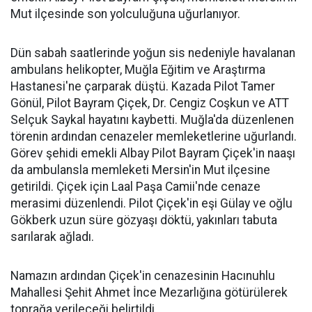
Mut ilçesinde son yolculuğuna uğurlanıyor.
Dün sabah saatlerinde yoğun sis nedeniyle havalanan
ambulans helikopter, Muğla Eğitim ve Araştırma
Hastanesi'ne çarparak düştü. Kazada Pilot Tamer
Gönül, Pilot Bayram Çiçek, Dr. Cengiz Coşkun ve ATT
Selçuk Saykal hayatını kaybetti. Muğla'da düzenlenen
törenin ardından cenazeler memleketlerine uğurlandı.
Görev şehidi emekli Albay Pilot Bayram Çiçek'in naaşı
da ambulansla memleketi Mersin'in Mut ilçesine
getirildi. Çiçek için Laal Paşa Camii'nde cenaze
merasimi düzenlendi. Pilot Çiçek'in eşi Gülay ve oğlu
Gökberk uzun süre gözyaşı döktü, yakınları tabuta
sarılarak ağladı.
Namazın ardından Çiçek'in cenazesinin Hacınuhlu
Mahallesi Şehit Ahmet İnce Mezarlığına götürülerek
toprağa verileceği belirtildi.