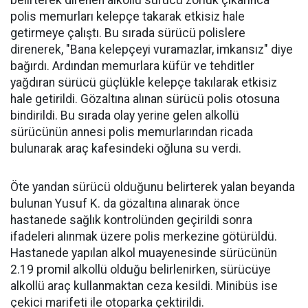
belirterek direnen alkollü sürücü zorluk çıkarınca
polis memurları kelepçe takarak etkisiz hale
getirmeye çalıştı. Bu sırada sürücü polislere
direnerek, "Bana kelepçeyi vuramazlar, imkansız" diye
bağırdı. Ardından memurlara küfür ve tehditler
yağdıran sürücü güçlükle kelepçe takılarak etkisiz
hale getirildi. Gözaltına alınan sürücü polis otosuna
bindirildi. Bu sırada olay yerine gelen alkollü
sürücünün annesi polis memurlarından ricada
bulunarak araç kafesindeki oğluna su verdi.
Öte yandan sürücü olduğunu belirterek yalan beyanda
bulunan Yusuf K. da gözaltına alınarak önce
hastanede sağlık kontrolünden geçirildi sonra
ifadeleri alınmak üzere polis merkezine götürüldü.
Hastanede yapılan alkol muayenesinde sürücünün
2.19 promil alkollü olduğu belirlenirken, sürücüye
alkollü araç kullanmaktan ceza kesildi. Minibüs ise
çekici marifeti ile otoparka çektirildi.