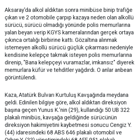
Aksaray'da alkol aldıktan sonra minibüse binip trafiğe
çıkan ve 2 otomobile çarpıp kazaya neden olan alkollü
sürücü, sürücü olmadığı yönünde polis memurlarına
yalan beyan verip KGYS kameralarından gerçek ortaya
çıkınca ortalığı birbirine kattı. Gözaltına alınmak
istemeyen alkollü sürücü güçlük çıkarması nedeniyle
kendisine kelepçe takmak isteyen polis memurlarına
direnip, "Bana kelepçeyi vuramazlar, imkansız" diyerek
memurlara küfür ve tehditler yağdırdı. O anlar anbean
görüntülendi.
Kaza, Atatürk Bulvarı Kurtuluş Kavşağında meydana
geldi. Edinilen bilgiye göre, alkol aldıktan direksiyon
başına geçen Yunus K.'nin (29), kullandığı 50 UB 322
plakalı minibüs, kavşağa geldiğinde sürücünün
direksiyon hakimiyetini kaybetmesi sonucu Cengiz Y.
(44) idaresindeki 68 ABS 646 plakalı otomobil ve