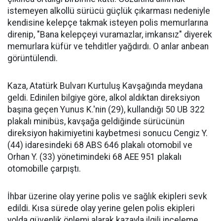
istemeyen alkollü sürücü güçlük çıkarması nedeniyle
kendisine kelepçe takmak isteyen polis memurlarına
direnip, "Bana kelepçeyi vuramazlar, imkansız" diyerek
memurlara küfür ve tehditler yağdırdı. O anlar anbean
görüntülendi.
Kaza, Atatürk Bulvarı Kurtuluş Kavşağında meydana
geldi. Edinilen bilgiye göre, alkol aldıktan direksiyon
başına geçen Yunus K.'nin (29), kullandığı 50 UB 322
plakalı minibüs, kavşağa geldiğinde sürücünün
direksiyon hakimiyetini kaybetmesi sonucu Cengiz Y.
(44) idaresindeki 68 ABS 646 plakalı otomobil ve
Orhan Y. (33) yönetimindeki 68 AEE 951 plakalı
otomobille çarpıştı.
İhbar üzerine olay yerine polis ve sağlık ekipleri sevk
edildi. Kısa sürede olay yerine gelen polis ekipleri
yolda güvenlik önlemi alarak kazayla ilgili inceleme