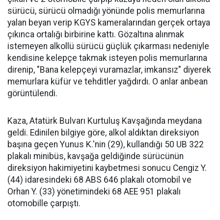
sürücü, sürücü olmadığı yönünde polis memurlarına
yalan beyan verip KGYS kameralarından gerçek ortaya
çıkınca ortalığı birbirine kattı. Gözaltına alınmak
istemeyen alkollü sürücü güçlük çıkarması nedeniyle
kendisine kelepçe takmak isteyen polis memurlarına
direnip, "Bana kelepçeyi vuramazlar, imkansız" diyerek
memurlara küfür ve tehditler yağdırdı. O anlar anbean
görüntülendi.
Kaza, Atatürk Bulvarı Kurtuluş Kavşağında meydana
geldi. Edinilen bilgiye göre, alkol aldıktan direksiyon
başına geçen Yunus K.'nin (29), kullandığı 50 UB 322
plakalı minibüs, kavşağa geldiğinde sürücünün
direksiyon hakimiyetini kaybetmesi sonucu Cengiz Y.
(44) idaresindeki 68 ABS 646 plakalı otomobil ve
Orhan Y. (33) yönetimindeki 68 AEE 951 plakalı
otomobille çarpıştı.