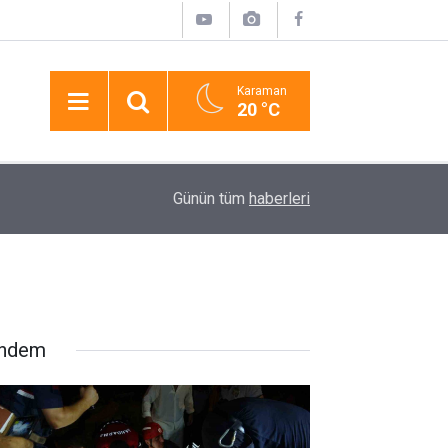
Karaman
20 °C
17:58
Pasajda Ölü Bulunan Eyüp Can Davası Sürüyor
Günün tüm
haberleri
ndem