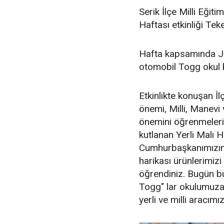
Serik İlçe Milli Eği
Haftası etkinliği Teke
Hafta kapsamında Jan
otomobil Togg okul b
Etkinlikte konuşan İl
önemi, Milli, Manevi 
önemini öğrenmeleri 
kutlanan Yerli Malı 
Cumhurbaşkanımızın l
harikası ürünlerimizi
öğrendiniz. Bugün bura
Togg" lar okulumuza 
yerli ve milli aracımı