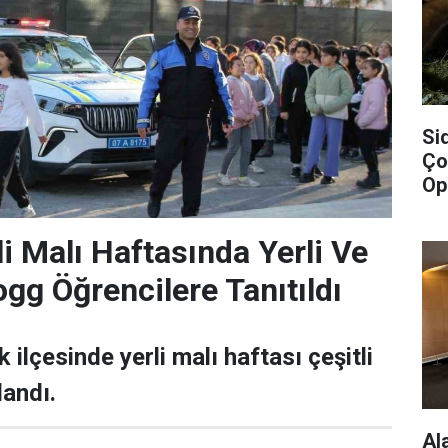
Si
Ço
Op
li Malı Haftasında Yerli Ve
ogg Öğrencilere Tanıtıldı
k ilçesinde yerli malı haftası çeşitli
landı.
Al