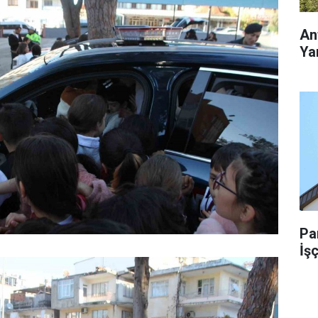
An
Yar
Pa
İşç