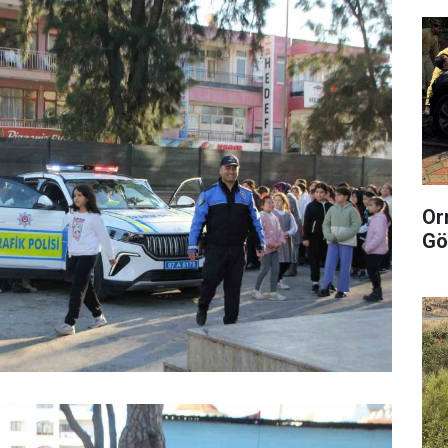
Or
Gö