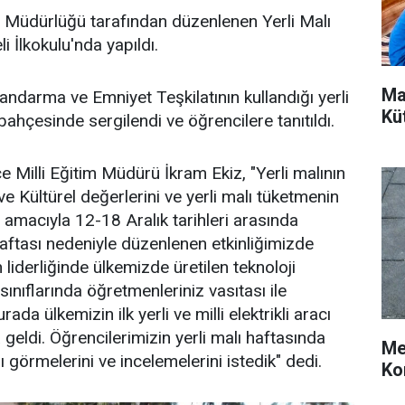
tim Müdürlüğü tarafından düzenlenen Yerli Malı
li İlkokulu'nda yapıldı.
Ma
darma ve Emniyet Teşkilatının kullandığı yerli
Kü
ahçesinde sergilendi ve öğrencilere tanıtıldı.
çe Milli Eğitim Müdürü İkram Ekiz, "Yerli malının
ve Kültürel değerlerini ve yerli malı tüketmenin
amacıyla 12-18 Aralık tarihleri arasında
Haftası nedeniyle düzenlenen etkinliğimizde
iderliğinde ülkemizde üretilen teknoloji
 sınıflarında öğretmenleriniz vasıtası ile
da ülkemizin ilk yerli ve milli elektrikli aracı
geldi. Öğrencilerimizin yerli malı haftasında
Me
zı görmelerini ve incelemelerini istedik" dedi.
Ko