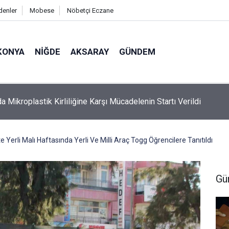
denler
Mobese
Nöbetçi Eczane
KONYA
NIĞDE
AKSARAY
GÜNDEM
a Mikroplastik Kirliliğine Karşı Mücadelenin Startı Verildi
te Yerli Malı Haftasında Yerli Ve Milli Araç Togg Öğrencilere Tanıtıldı
Gü