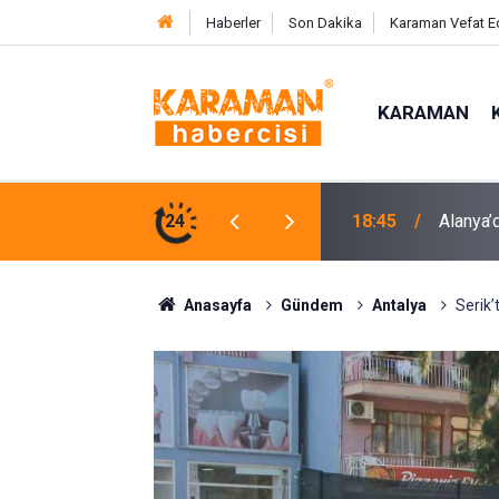
Haberler
Son Dakika
Karaman Vefat E
KARAMAN
en Çocuğa Nefes Kesen Kurtarma Operasyonu
24
18:45
Alanya’d
Anasayfa
Gündem
Antalya
Serik’