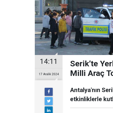
14:11
Serik’te Yer
Milli Araç T
17 Aralık 2024
Antalya'nın Seri
etkinliklerle kut