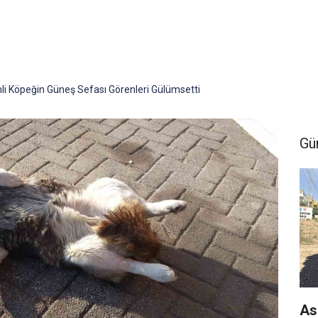
li Köpeğin Güneş Sefası Görenleri Gülümsetti
Gü
As