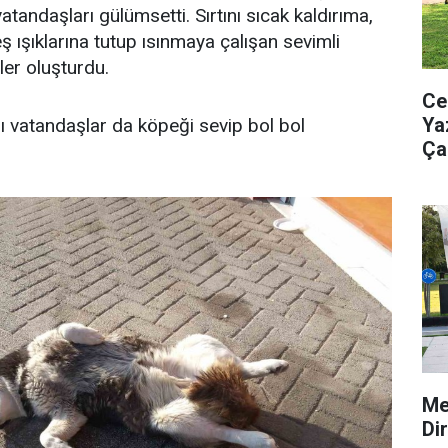
atandaşları gülümsetti. Sırtını sıcak kaldırıma,
 ışıklarına tutup ısınmaya çalışan sevimli
er oluşturdu.
Ce
Ya
 vatandaşlar da köpeği sevip bol bol
Ça
Kü
Me
Di