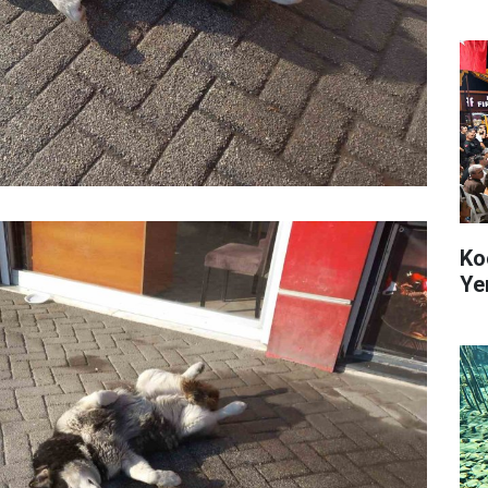
Ko
Ye