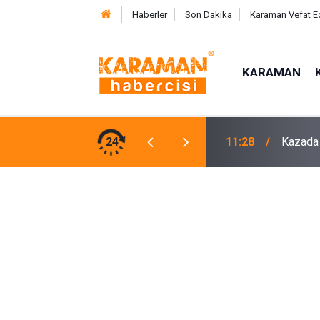
Haberler
Son Dakika
Karaman Vefat E
KARAMAN
am, 25 Günlük Hayat Mücadelesini Kaybetti
24
11:27
Asat’ta