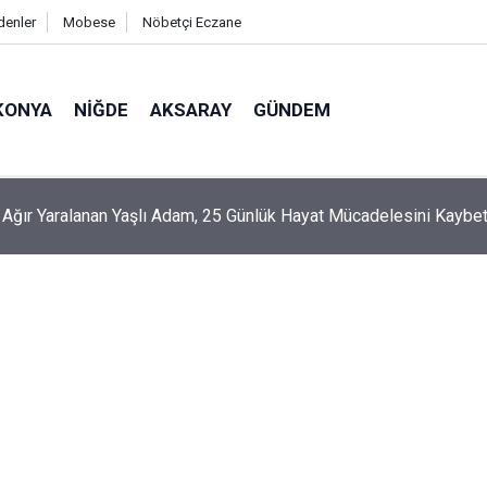
denler
Mobese
Nöbetçi Eczane
KONYA
NIĞDE
AKSARAY
GÜNDEM
n Aksu’da Eş Zamanlı Altyapı Ve Asfalt Çalışması