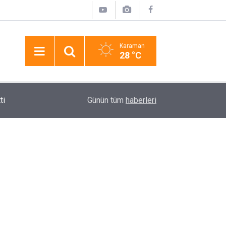
Karaman
28 °C
11:09
Ömer Halisdemir Üniversitesinde Meyve Hasadı
Günün tüm
haberleri