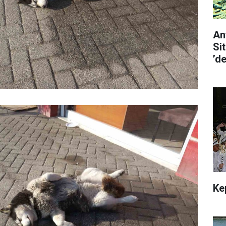
An
Si
’d
Ke