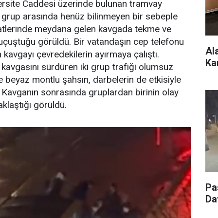
versite Caddesi üzerinde bulunan tramvay
i grup arasında henüz bilinmeyen bir sebeple
aatlerinde meydana gelen kavgada tekme ve
uçuştuğu görüldü. Bir vatandaşın cep telefonu
Al
kavgayı çevredekilerin ayırmaya çalıştı.
Ka
kavgasını sürdüren iki grup trafiği olumsuz
e beyaz montlu şahsın, darbelerin de etkisiyle
 Kavganın sonrasında gruplardan birinin olay
klaştığı görüldü.
Pa
Da