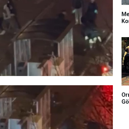
Me
Ko
Or
Gö