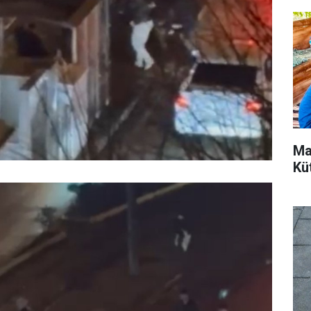
Ma
Kü