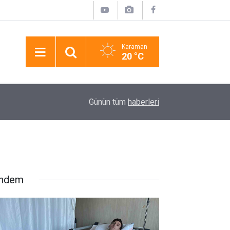
Karaman
20 °C
00:41
Side Antik Kent’te Kuyuya Düşen Çocuğa Nefe
Günün tüm
haberleri
ndem