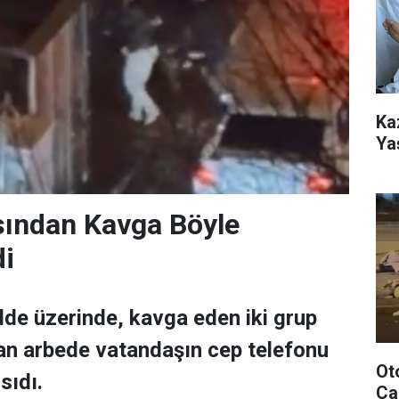
Ka
Ya
sından Kavga Böyle
di
dde üzerinde, kavga eden iki grup
an arbede vatandaşın cep telefonu
Ot
sıdı.
Çar