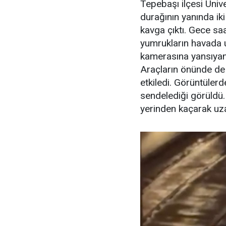
Tepebaşı ilçesi Üni
durağının yanında ik
kavga çıktı. Gece s
yumrukların havada 
kamerasına yansıyan 
Araçların önünde de 
etkiledi. Görüntülerd
sendelediği görüldü.
yerinden kaçarak uza