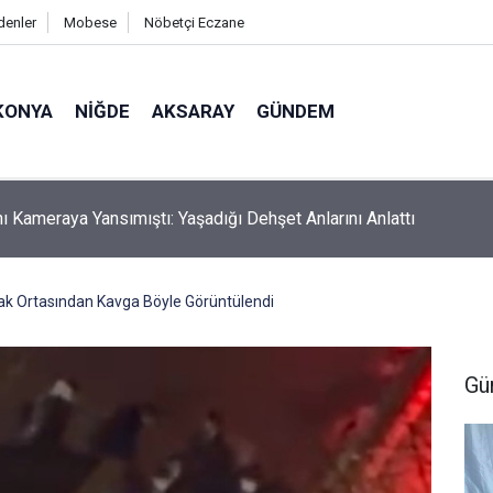
denler
Mobese
Nöbetçi Eczane
KONYA
NIĞDE
AKSARAY
GÜNDEM
l Park Halindeki Araca Çarptı: 5 Yaralı
k Ortasından Kavga Böyle Görüntülendi
Gü