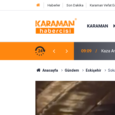
Haberler
Son Dakika
Karaman Vefat E
KARAMAN
şadığı Dehşet Anlarını Anlattı
24
08:32
Otomobi
Anasayfa
Gündem
Eskişehir
Soka