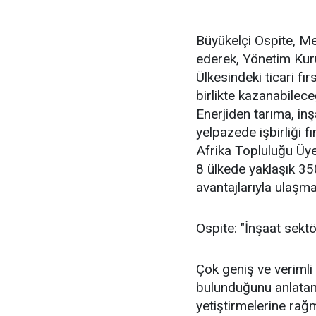
Büyükelçi Ospite, Me
ederek, Yönetim Kuru
Ülkesindeki ticari fı
birlikte kazanabilece
Enerjiden tarıma, in
yelpazede işbirliği f
Afrika Topluluğu Üye
8 ülkede yaklaşık 3
avantajlarıyla ulaşma
Ospite: "İnşaat sekt
Çok geniş ve verimli 
bulunduğunu anlatan
yetiştirmelerine ra