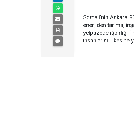
Somali'nin Ankara B
enerjiden tarıma, in
yelpazede işbirliği f
insanlarını ülkesine y