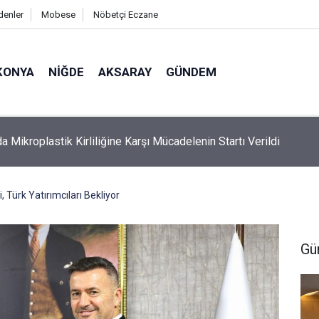
denler
Mobese
Nöbetçi Eczane
KONYA
NIĞDE
AKSARAY
GÜNDEM
 Ölü Bulunan Eyüp Can Davası Sürüyor
, Türk Yatırımcıları Bekliyor
Gü