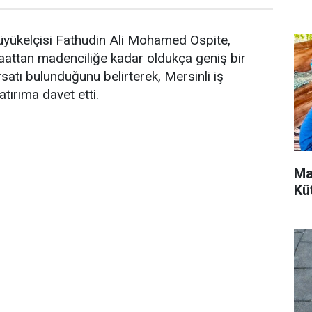
üyükelçisi Fathudin Ali Mohamed Ospite,
şaattan madenciliğe kadar oldukça geniş bir
ırsatı bulunduğunu belirterek, Mersinli iş
atırıma davet etti.
Ma
Kü