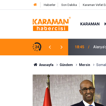
Haberler
Son Dakika
Karaman Vefat E
KARAMAN
e Karşı Mücadelenin Startı Verildi
24
17:58
Pasajda
Anasayfa
Gündem
Mersin
Somali