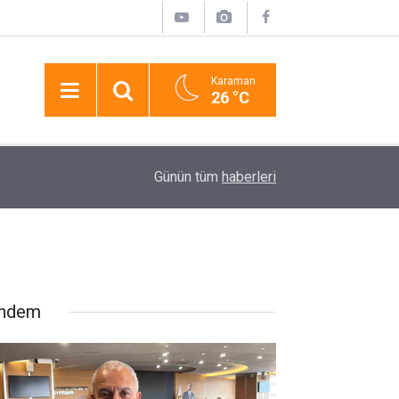
Karaman
26 °C
17:19
Lüks Otomobille Kar Maskeli Milyonluk Soygun
Günün tüm
haberleri
ndem