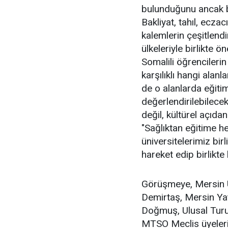
bulunduğunu ancak b
Bakliyat, tahıl, eczac
kalemlerin çeşitlend
ülkeleriyle birlikte ö
Somalili öğrencilerin
karşılıklı hangi alan
de o alanlarda eğitim
değerlendirilebilecekl
değil, kültürel açıda
"Sağlıktan eğitime h
üniversitelerimiz birli
hareket edip birlikte 
Görüşmeye, Mersin Ü
Demirtaş, Mersin Yat
Doğmuş, Ulusal Tur
MTSO Meclis üyeleri 