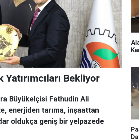
Al
Ka
 Yatırımcıları Bekliyor
ra Büyükelçisi Fathudin Ali
, enerjiden tarıma, inşaattan
ar oldukça geniş bir yelpazede
Pa
Da