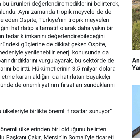
n bu ürünleri değerlendiremediklerini belirterek,
bulundu. Aynı zamanda tropik meyvelerde de
de eden Ospite, Türkiye'nin tropik meyveleri
ğini hatırlatıp alternatif olarak daha yakın bir
n tedarik imkanını değerlendirebileceğini
öründeki güçlerine de dikkat çeken Ospite,
 nedeniyle yenilenebilir enerji konusunda da
An
barındırdıklarını vurgulayarak, bu sektörde de
Yar
larını belirtti. Hükümetlerinin 3,5 milyar dolara
 etme kararı aldığını da hatırlatan Büyükelçi
ünde de önemli yatırım fırsatları sunduklarını
ülkeleriyle birlikte önemli fırsatlar sunuyor"
 önemli ülkelerinden biri olduğunu belirten
Başkanı Çakır, Mersin'in Somali'yle ticareti