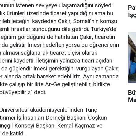
unun istenen seviyeye ulaşamadığını söyledi.
Pa
ılık ürünleri üzerinde ticaret yapıldığını ama bu
İşç
irilebileceğini kaydeden Çakır, Somali'nin komşu
nemli fırsatlar sunduğunu dile getirdi. Türkiye'de
 eğitim gördüğünü de hatırlatan Çakır, ticaretin
larda geliştirilmesi hedefleniyorsa bu öğrencilerin
 alması sağlanarak ticaret elçisi olarak
erini kaydetti. İletişimin yalnızca ticari açıdan
n da güçlendirilmesi gerektiğini vurgulayan Çakır,
er alanda ortak hareket edebiliriz. Aynı zamanda
kte çalışıp birlikte Ar-Ge geliştirebilir, birlikte
büyüyebiliriz" dedi.
Bü
Ma
niversitesi akademisyenlerinden Tunç
ırımcı İş İnsanları Derneği Başkanı Coşkun
unçgil Konseyi Başkanı Kemal Kaçmaz ve
de katıldı.