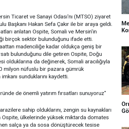
rsin Ticaret ve Sanayi Odası'nı (MTSO) ziyaret
Me
lu Başkanı Hakan Sefa Çakır ile bir araya geldi.
Ko
rsatları anlatan Ospite, Somali ve Mersin'in
ği birçok sektör bulunduğunu ifade etti.
şaattan madenciliğe kadar oldukça geniş bir
ırsatı bulunduğunu dile getiren Ospite, Doğu
si olduklarına da değinerek, Somali aracılığıyla
50 milyon nüfuslu bir pazara gümrük
 imkanı sunduklarını kaydetti.
öründe de önemli yatırım fırsatları sunuyoruz"
Or
arazilere sahip olduklarını, zengin su kaynakları
Gö
 Ospite, ülkelerinde yüksek miktarda domates
ğmen salça ya da sosa dönüştürecek tesise