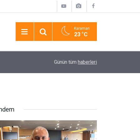
Karaman
23 °C
17:19
Lüks Otomobille Kar Maskeli Milyonluk Soygun
Günün tüm
haberleri
ndem