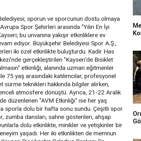
Belediyesi; sporun ve sporcunun dostu olmaya
Me
vrupa Spor Şehirleri arasında "Yılın En İyi
Ko
ayseri; bu unvanına yakışır etkinliklere ev
vam ediyor. Büyükşehir Belediyesi Spor A.Ş.,
leri iki özel etkinlikte buluşturdu. Kadir Has
zi'nde gerçekleştirilen "Kayseri'de Bisiklet
masın" etkinliği, alanında uzman eğitmenler
 ile 75 yaş arasındaki katılımcılar, profesyonel
t sürme teknikleri hakkında bilgiler alırken,
ğlenceli atmosfere dönüştü. Ayrıca, 21-22 Aralık
'de düzenlenen "AVM Etkinliği" ise her yaş
a sporla dolu bir hafta sonu sundu. Çeşitli spor
Or
lar, zumba dansları, sahne gösterileri, ahşap
Gö
unlarla dolu etkinlikte, minikler ve yetişkinler bir
deneyim yaşadı. Her iki etkinlikten de memnun