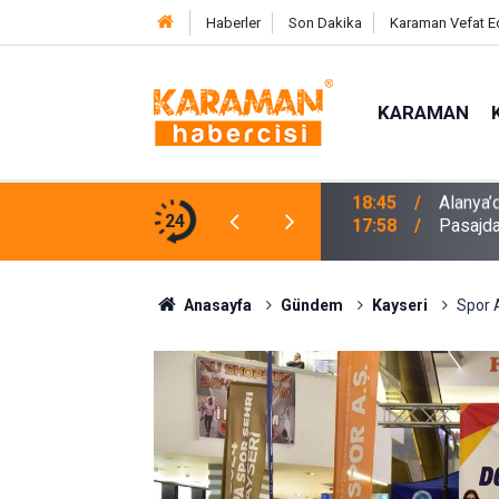
Haberler
Son Dakika
Karaman Vefat E
KARAMAN
e Karşı Mücadelenin Startı Verildi
24
17:58
Pasajda
Anasayfa
Gündem
Kayseri
Spor A