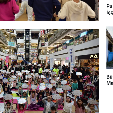
Pa
İşç
Bü
Ma