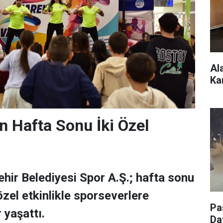
Al
Ka
en Hafta Sonu İki Özel
hir Belediyesi Spor A.Ş.; hafta sonu
özel etkinlikle sporseverlere
Pa
 yaşattı.
Da