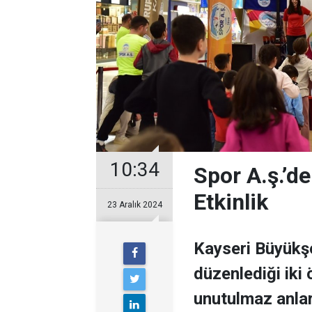
10:34
Spor A.ş.’d
Etkinlik
23 Aralık 2024
Kayseri Büyükşe
düzenlediği iki 
unutulmaz anlar