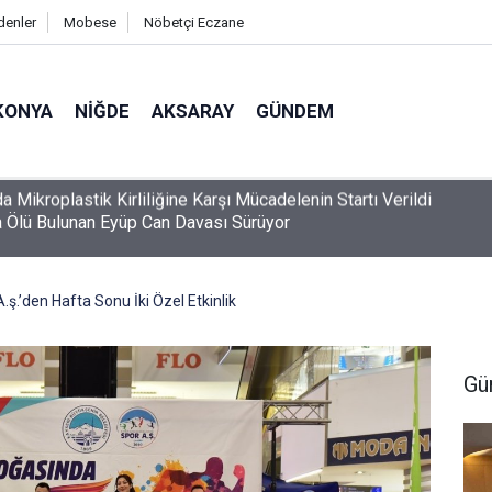
denler
Mobese
Nöbetçi Eczane
KONYA
NIĞDE
AKSARAY
GÜNDEM
 Ölü Bulunan Eyüp Can Davası Sürüyor
.ş.’den Hafta Sonu İki Özel Etkinlik
Gü