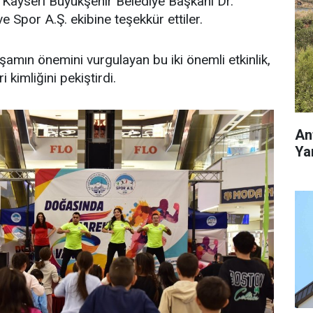
, Kayseri Büyükşehir Belediye Başkanı Dr.
 Spor A.Ş. ekibine teşekkür ettiler.
şamın önemini vurgulayan bu iki önemli etkinlik,
 kimliğini pekiştirdi.
An
Yar