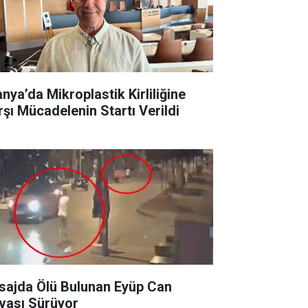
anya’da Mikroplastik Kirliliğine
rşı Mücadelenin Startı Verildi
sajda Ölü Bulunan Eyüp Can
vası Sürüyor