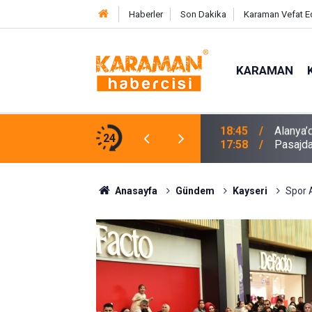
Haberler
Son Dakika
Karaman Vefat E
KARAMAN
e Karşı Mücadelenin Startı Verildi
24
17:58
Pasajda
Anasayfa
Gündem
Kayseri
Spor 