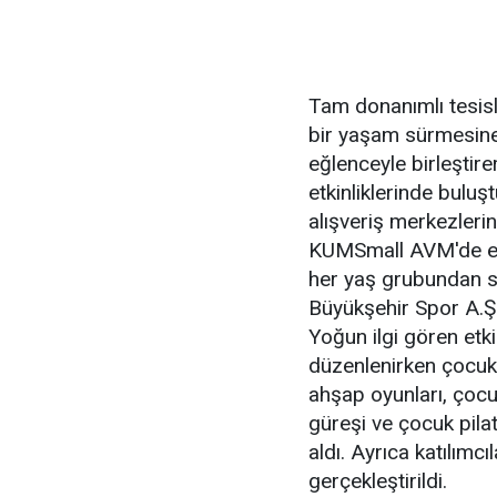
Tam donanımlı tesisl
bir yaşam sürmesine
eğlenceyle birleştire
etkinliklerinde bulu
alışveriş merkezleri
KUMSmall AVM'de etk
her yaş grubundan s
Büyükşehir Spor A.Ş.'
Yoğun ilgi gören etkin
düzenlenirken çocuk 
ahşap oyunları, çocuk
güreşi ve çocuk pilat
aldı. Ayrıca katılımcı
gerçekleştirildi.