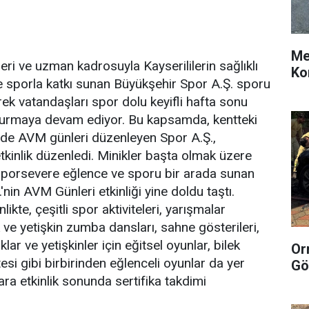
Me
eri ve uzman kadrosuyla Kayserililerin sağlıklı
Ko
 sporla katkı sunan Büyükşehir Spor A.Ş. sporu
rek vatandaşları spor dolu keyifli hafta sonu
şturmaya devam ediyor. Bu kapsamda, kentteki
nde AVM günleri düzenleyen Spor A.Ş.,
inlik düzenledi. Minikler başta olmak üzere
porsevere eğlence ve sporu bir arada sunan
nin AVM Günleri etkinliği yine doldu taştı.
likte, çeşitli spor aktiviteleri, yarışmalar
ve yetişkin zumba dansları, sahne gösterileri,
lar ve yetişkinler için eğitsel oyunlar, bilek
Or
esi gibi birbirinden eğlenceli oyunlar da yer
Gö
lara etkinlik sonunda sertifika takdimi