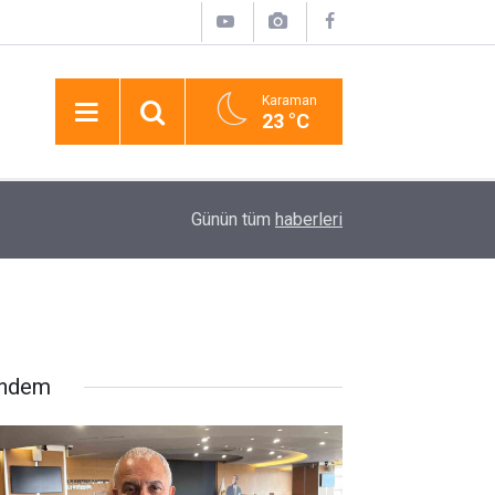
Karaman
23 °C
17:19
Lüks Otomobille Kar Maskeli Milyonluk Soygun
Günün tüm
haberleri
ndem