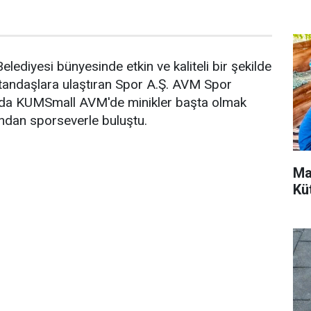
lediyesi bünyesinde etkin ve kaliteli bir şekilde
vatandaşlara ulaştıran Spor A.Ş. AVM Spor
ında KUMSmall AVM'de minikler başta olmak
ndan sporseverle buluştu.
Ma
Kü