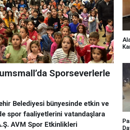
Al
Ka
Kumsmall’da Sporseverlerle
hir Belediyesi bünyesinde etkin ve
ilde spor faaliyetlerini vatandaşlara
Pa
A.Ş. AVM Spor Etkinlikleri
Da