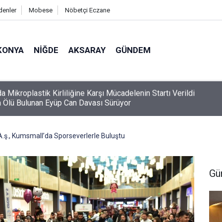
denler
Mobese
Nöbetçi Eczane
KONYA
NIĞDE
AKSARAY
GÜNDEM
 Ölü Bulunan Eyüp Can Davası Sürüyor
A.ş., Kumsmall’da Sporseverlerle Buluştu
Gü