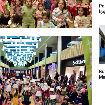
Pa
İşç
Bü
Ma