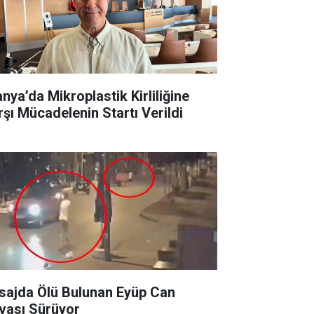
anya’da Mikroplastik Kirliliğine
rşı Mücadelenin Startı Verildi
sajda Ölü Bulunan Eyüp Can
vası Sürüyor