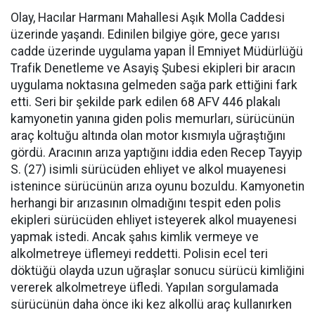
Olay, Hacılar Harmanı Mahallesi Aşık Molla Caddesi
üzerinde yaşandı. Edinilen bilgiye göre, gece yarısı
cadde üzerinde uygulama yapan İl Emniyet Müdürlüğü
Trafik Denetleme ve Asayiş Şubesi ekipleri bir aracın
uygulama noktasına gelmeden sağa park ettiğini fark
etti. Seri bir şekilde park edilen 68 AFV 446 plakalı
kamyonetin yanına giden polis memurları, sürücünün
araç koltuğu altında olan motor kısmıyla uğraştığını
gördü. Aracının arıza yaptığını iddia eden Recep Tayyip
S. (27) isimli sürücüden ehliyet ve alkol muayenesi
istenince sürücünün arıza oyunu bozuldu. Kamyonetin
herhangi bir arızasının olmadığını tespit eden polis
ekipleri sürücüden ehliyet isteyerek alkol muayenesi
yapmak istedi. Ancak şahıs kimlik vermeye ve
alkolmetreye üflemeyi reddetti. Polisin ecel teri
döktüğü olayda uzun uğraşlar sonucu sürücü kimliğini
vererek alkolmetreye üfledi. Yapılan sorgulamada
sürücünün daha önce iki kez alkollü araç kullanırken