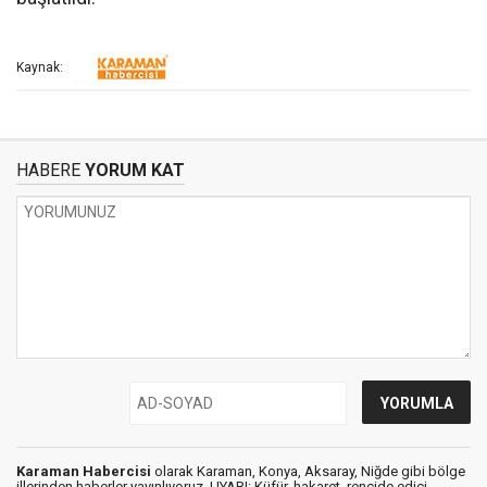
Kaynak:
HABERE
YORUM KAT
Karaman Habercisi
olarak Karaman, Konya, Aksaray, Niğde gibi bölge
illerinden haberler yayınlıyoruz. UYARI: Küfür, hakaret, rencide edici