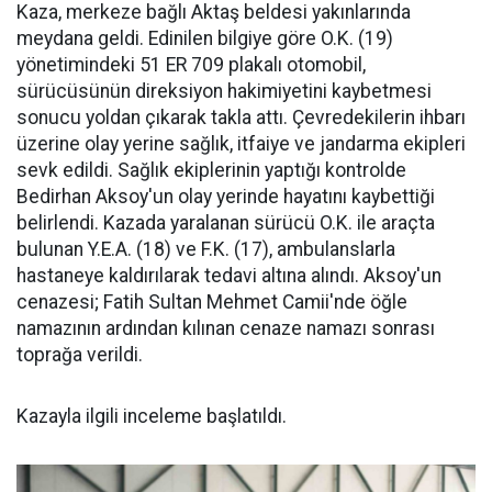
Kaza, merkeze bağlı Aktaş beldesi yakınlarında
meydana geldi. Edinilen bilgiye göre O.K. (19)
yönetimindeki 51 ER 709 plakalı otomobil,
sürücüsünün direksiyon hakimiyetini kaybetmesi
sonucu yoldan çıkarak takla attı. Çevredekilerin ihbarı
üzerine olay yerine sağlık, itfaiye ve jandarma ekipleri
sevk edildi. Sağlık ekiplerinin yaptığı kontrolde
Bedirhan Aksoy'un olay yerinde hayatını kaybettiği
belirlendi. Kazada yaralanan sürücü O.K. ile araçta
bulunan Y.E.A. (18) ve F.K. (17), ambulanslarla
hastaneye kaldırılarak tedavi altına alındı. Aksoy'un
cenazesi; Fatih Sultan Mehmet Camii'nde öğle
namazının ardından kılınan cenaze namazı sonrası
toprağa verildi.
Kazayla ilgili inceleme başlatıldı.