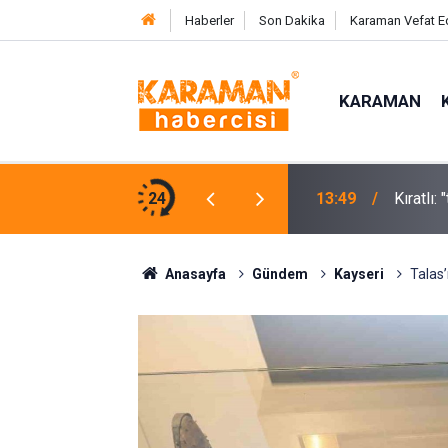
Haberler
Son Dakika
Karaman Vefat E
KARAMAN
eşlik Ve Güçlü Gelecek Demektir"
24
13:41
Kasten 
Anasayfa
Gündem
Kayseri
Talas’