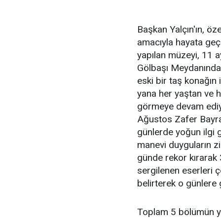
Başkan Yalçın'ın, öz
amacıyla hayata geçir
yapılan müzeyi, 11 a
Gölbaşı Meydanında b
eski bir taş konağın
yana her yaştan ve h
görmeye devam ediyor
Ağustos Zafer Bayra
günlerde yoğun ilgi g
manevi duyguların zir
günde rekor kırarak 
sergilenen eserleri ç
belirterek o günlere g
Toplam 5 bölümün yer