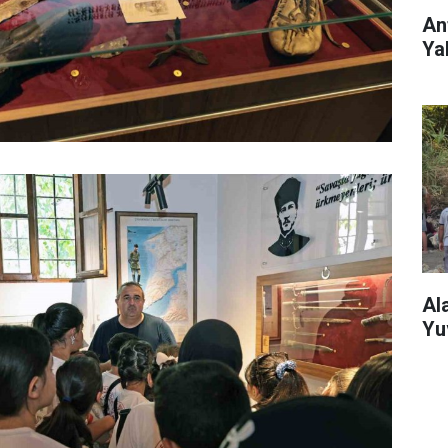
An
Ya
Al
Yu