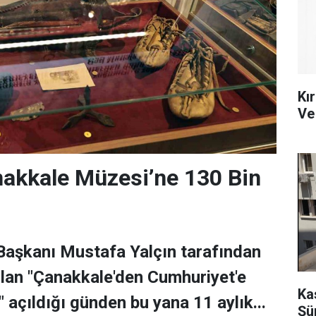
Kır
Ve
nakkale Müzesi’ne 130 Bin
Başkanı Mustafa Yalçın tarafından
ılan "Çanakkale'den Cumhuriyet'e
Ka
 açıldığı günden bu yana 11 aylık...
Şü