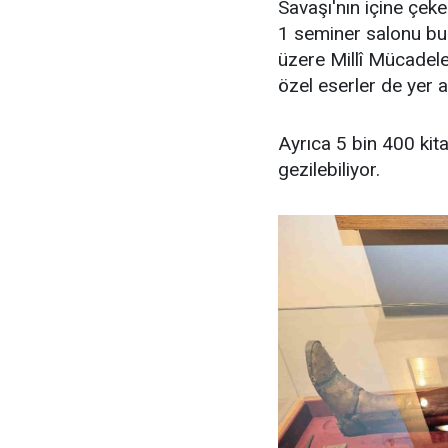
Savaşı'nın içine çek
1 seminer salonu bu
üzere Millî Mücadele 
özel eserler de yer al
Ayrıca 5 bin 400 kit
gezilebiliyor.