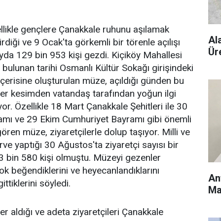
ellikle gençlere Çanakkale ruhunu aşılamak
Al
diği ve 9 Ocak'ta görkemli bir törenle açılışı
Ür
yda 129 bin 953 kişi gezdi. Kiçiköy Mahallesi
ulunan tarihi Osmanlı Kültür Sokağı girişindeki
 içerisine oluşturulan müze, açıldığı günden bu
er kesimden vatandaş tarafından yoğun ilgi
. Özellikle 18 Mart Çanakkale Şehitleri ile 30
mı ve 29 Ekim Cumhuriyet Bayramı gibi önemli
ören müze, ziyaretçilerle dolup taşıyor. Milli ve
ve yaptığı 30 Ağustos'ta ziyaretçi sayısı bir
3 bin 580 kişi olmuştu. Müzeyi gezenler
ok beğendiklerini ve heyecanlandıklarını
An
ittiklerini söyledi.
Ma
 aldığı ve adeta ziyaretçileri Çanakkale