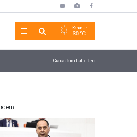
Karaman
30 °C
13:20
Manavgat Belediyesi Elektrik Tüketimini Güneşt
Günün tüm
haberleri
ndem