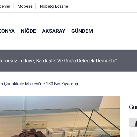
denler
Mobese
Nöbetçi Eczane
KONYA
NIĞDE
AKSARAY
GÜNDEM
Öldürmeye Teşebbüs Şüphelisi Tutuklandı
ın Çanakkale Müzesi’ne 130 Bin Ziyaretçi
Gü