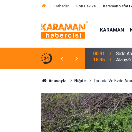
Haberler
Son Dakika
Karaman Vefat E
KARAMAN
en Çocuğa Nefes Kesen Kurtarma Operasyonu
24
18:45
Alanya’d
Anasayfa
Niğde
Tarlada Ve Evde Aram