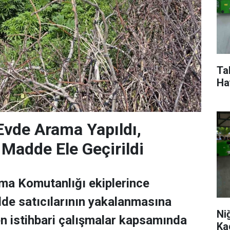
Ta
Ha
Evde Arama Yapıldı,
Madde Ele Geçirildi
ma Komutanlığı ekiplerince
de satıcılarının yakalanmasına
Ni
en istihbari çalışmalar kapsamında
Ka