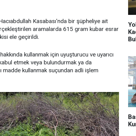
Hacıabdullah Kasabası'nda bir şüpheliye ait
Yo
rçekleştirilen aramalarda 615 gram kubar esrar
Kad
isi ele geçirildi.
Bu
li hakkında kullanmak için uyuşturucu ve uyarıcı
kabul etmek veya bulundurmak ya da
cı madde kullanmak suçundan adli işlem
Ba
Ku