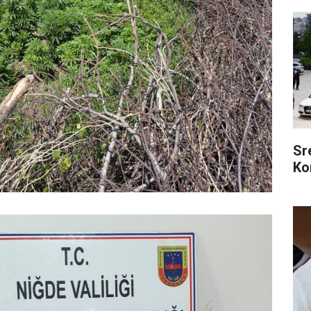
Sr
Ko