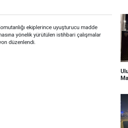
omutanlığı ekiplerince uyuşturucu madde
masına yönelik yürütülen istihbari çalışmalar
on düzenlendi.
Ul
Ma