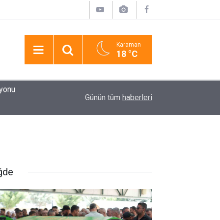
Karaman
18 °C
17:58
Pasajda Ölü Bulunan Eyüp Can Davası Sürüyor
Günün tüm
haberleri
ğde