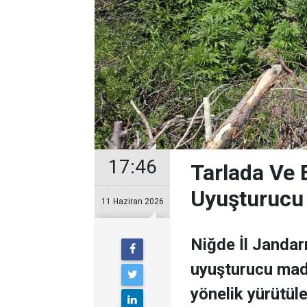
17:46
Tarlada Ve 
Uyuşturucu 
11 Haziran 2026
Niğde İl Jandar
uyuşturucu mad
yönelik yürütül