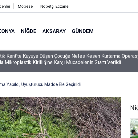
denler
Mobese
Nöbetçi Eczane
KONYA
NIĞDE
AKSARAY
GÜNDEM
a Mikroplastik Kirliliğine Karşı Mücadelenin Startı Verildi
a Yapıldı, Uyuşturucu Madde Ele Geçirildi
Ni