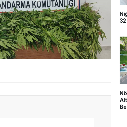
Ni
32
Nö
Al
Be