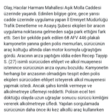
Olay, Hacılar Harmanı Mahallesi Aşık Molla Caddesi
üzerinde yaşandı. Edinilen bilgiye göre, gece yarısı
cadde üzerinde uygulama yapan İl Emniyet Müdürlüğü
Trafik Denetleme ve Asayiş Şubesi ekipleri bir aracın
uygulama noktasına gelmeden sağa park ettiğini fark
etti. Seri bir şekilde park edilen 68 AFV 446 plakalı
kamyonetin yanına giden polis memurları, sürücünün
araç koltuğu altında olan motor kısmıyla uğraştığını
gördü. Aracının arıza yaptığını iddia eden Recep Tayyip
S. (27) isimli sürücüden ehliyet ve alkol muayenesi
istenince sürücünün arıza oyunu bozuldu. Kamyonetin
herhangi bir arızasının olmadığını tespit eden polis
ekipleri sürücüden ehliyet isteyerek alkol muayenesi
yapmak istedi. Ancak şahıs kimlik vermeye ve
alkolmetreye üflemeyi reddetti. Polisin ecel teri
döktüğü olayda uzun uğraşlar sonucu sürücü kimliğini
vererek alkolmetreye üfledi. Yapılan sorgulamada
sürücünün daha önce iki kez alkollü araç kullanırken