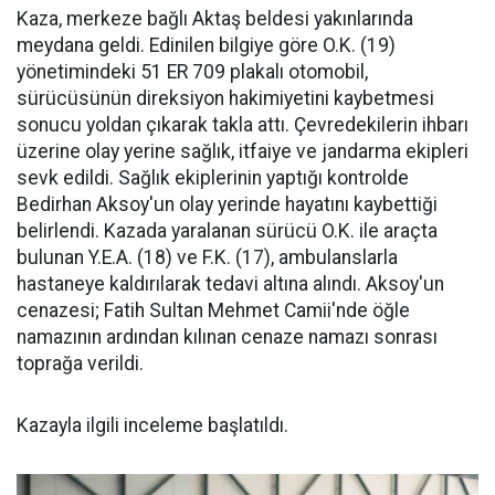
Kaza, merkeze bağlı Aktaş beldesi yakınlarında
meydana geldi. Edinilen bilgiye göre O.K. (19)
yönetimindeki 51 ER 709 plakalı otomobil,
sürücüsünün direksiyon hakimiyetini kaybetmesi
sonucu yoldan çıkarak takla attı. Çevredekilerin ihbarı
üzerine olay yerine sağlık, itfaiye ve jandarma ekipleri
sevk edildi. Sağlık ekiplerinin yaptığı kontrolde
Bedirhan Aksoy'un olay yerinde hayatını kaybettiği
belirlendi. Kazada yaralanan sürücü O.K. ile araçta
bulunan Y.E.A. (18) ve F.K. (17), ambulanslarla
hastaneye kaldırılarak tedavi altına alındı. Aksoy'un
cenazesi; Fatih Sultan Mehmet Camii'nde öğle
namazının ardından kılınan cenaze namazı sonrası
toprağa verildi.
Kazayla ilgili inceleme başlatıldı.