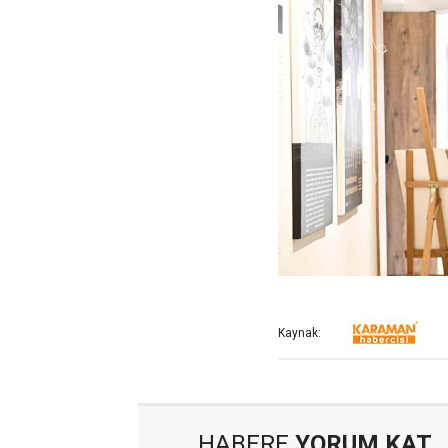
Kaynak:
HABERE
YORUM KAT