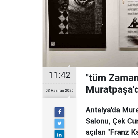
11:42
"tüm Zamanl
Muratpaşa’
03 Haziran 2026
Antalya'da Mura
Salonu, Çek Cum
açılan "Franz Ka