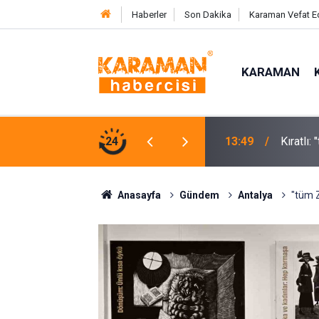
Haberler
Son Dakika
Karaman Vefat E
KARAMAN
 Yakın Bal Hasadı Gerçekleştirildi
24
13:49
Kıratlı
Anasayfa
Gündem
Antalya
"tüm 