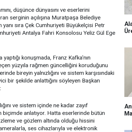
mını, düşünce dünyasını ve eserlerini
turan serginin açılışına Muratpaşa Belediye
Al
n yanı sıra Çek Cumhuriyeti Büyükelçisi Petr
Ür
huriyeti Antalya Fahri Konsolosu Yeliz Gül Ege
ta yaptığı konuşmada, Franz Kafka'nın
geçen yüzyıla rağmen güncelliğini koruduğunu
lerinde bireyin yalnızlığını ve sistem karşısındaki
ci bir şekilde anlattığını söyleyen Başkan
:
zlığını ve sistem içinde ne kadar zayıf
An
in biçimde anlatıyor. Hatta eserlerinde bütün
Ma
r izleme ve gözlem altında olduğu hissini
meralarla, ses cihazlarıyla ve elektronik