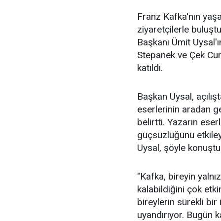
Franz Kafka'nın yaşa
ziyaretçilerle buluş
Başkanı Ümit Uysal'ı
Stepanek ve Çek Cum
katıldı.
Başkan Uysal, açılış
eserlerinin aradan 
belirtti. Yazarın eser
güçsüzlüğünü etkileyi
Uysal, şöyle konuştu
"Kafka, bireyin yalnı
kalabildiğini çok etk
bireylerin sürekli bi
uyandırıyor. Bugün ka