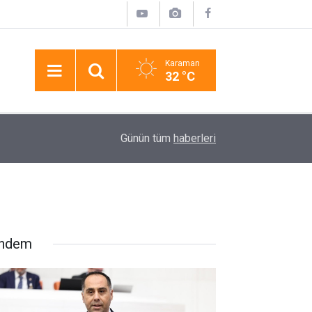
Karaman
32 °C
13:41
Kasten Öldürmeye Teşebbüs Şüphelisi Tutuklan
Günün tüm
haberleri
ndem