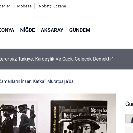
denler
Mobese
Nöbetçi Eczane
KONYA
NIĞDE
AKSARAY
GÜNDEM
: "terörsüz Türkiye, Kardeşlik Ve Güçlü Gelecek Demektir"
Zamanların İnsanı Kafka", Muratpaşa’da
Gü