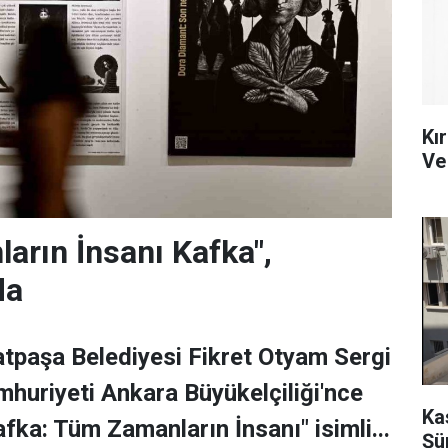
Kır
Ve
arın İnsanı Kafka",
da
tpaşa Belediyesi Fikret Otyam Sergi
huriyeti Ankara Büyükelçiliği'nce
Ka
fka: Tüm Zamanların İnsanı" isimli...
Şü