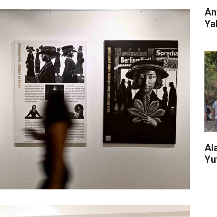
An
Ya
Al
Yu