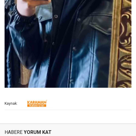
Kaynak:
HABERE
YORUM KAT