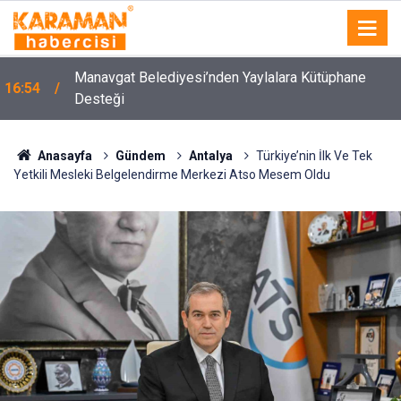
Manavgat Belediyesi’nden Yaylalara Kütüphane
16:54
Desteği
Mersin’de Patlayan Domates Konservesi 9 Aylık
16:35
Bebeği Yaktı
Anasayfa
Gündem
Antalya
Türkiye’nin İlk Ve Tek
Yetkili Mesleki Belgelendirme Merkezi Atso Mesem Oldu