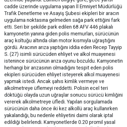
cadde üzerinde uygulama yapan İl Emniyet Müdürlüğü
Trafik Denetleme ve Asayiş Şubesi ekipleri bir aracın
uygulama noktasına gelmeden sağa park ettiğini fark
etti. Seri bir şekilde park edilen 68 AFV 446 plakalı
kamyonetin yanına giden polis memurları, sürücünün
araç koltuğu altında olan motor kısmıyla uğraştığını
gördü. Aracının arıza yaptığını iddia eden Recep Tayyip
S. (27) isimli sürücüden ehliyet ve alkol muayenesi
istenince sürücünün arıza oyunu bozuldu. Kamyonetin
herhangi bir arızasının olmadığını tespit eden polis
ekipleri sürücüden ehliyet isteyerek alkol muayenesi
yapmak istedi. Ancak şahıs kimlik vermeye ve
alkolmetreye üflemeyi reddetti. Polisin ecel teri
döktüğü olayda uzun uğraşlar sonucu sürücü kimliğini
vererek alkolmetreye üfledi. Yapılan sorgulamada
sürücünün daha önce iki kez alkollü araç kullanırken
yakalandığı, bu nedenle ehliyetini daimi olarak iptal
edildiği belirlendi. Kamyonetlerde 0.20 promil yasal