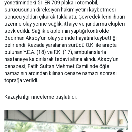
yönetimindeki 51 ER 709 plakalı otomobil,
sürücüsünün direksiyon hakimiyetini kaybetmesi
sonucu yoldan çıkarak takla attı. Çevredekilerin ihbarı
üzerine olay yerine sağlık, itfaiye ve jandarma ekipleri
sevk edildi. Sağlık ekiplerinin yaptığı kontrolde
Bedirhan Aksoy'un olay yerinde hayatını kaybettiği
belirlendi. Kazada yaralanan sürücü O.K. ile araçta
bulunan Y.E.A. (18) ve F.K. (17), ambulanslarla
hastaneye kaldırılarak tedavi altına alındı. Aksoy'un
cenazesi; Fatih Sultan Mehmet Camii'nde öğle
namazının ardından kılınan cenaze namazı sonrası
toprağa verildi.
Kazayla ilgili inceleme başlatıldı.