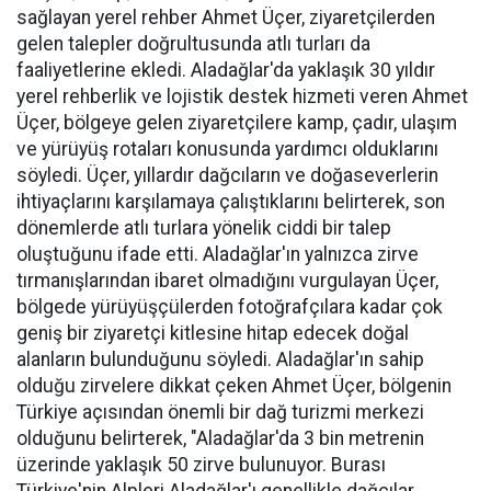
sağlayan yerel rehber Ahmet Üçer, ziyaretçilerden
gelen talepler doğrultusunda atlı turları da
faaliyetlerine ekledi. Aladağlar'da yaklaşık 30 yıldır
yerel rehberlik ve lojistik destek hizmeti veren Ahmet
Üçer, bölgeye gelen ziyaretçilere kamp, çadır, ulaşım
ve yürüyüş rotaları konusunda yardımcı olduklarını
söyledi. Üçer, yıllardır dağcıların ve doğaseverlerin
ihtiyaçlarını karşılamaya çalıştıklarını belirterek, son
dönemlerde atlı turlara yönelik ciddi bir talep
oluştuğunu ifade etti. Aladağlar'ın yalnızca zirve
tırmanışlarından ibaret olmadığını vurgulayan Üçer,
bölgede yürüyüşçülerden fotoğrafçılara kadar çok
geniş bir ziyaretçi kitlesine hitap edecek doğal
alanların bulunduğunu söyledi. Aladağlar'ın sahip
olduğu zirvelere dikkat çeken Ahmet Üçer, bölgenin
Türkiye açısından önemli bir dağ turizmi merkezi
olduğunu belirterek, "Aladağlar'da 3 bin metrenin
üzerinde yaklaşık 50 zirve bulunuyor. Burası
Türkiye'nin Alpleri.Aladağlar'ı genellikle dağcılar