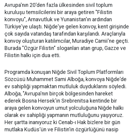
Avrupa'nın 20'den fazla ülkesinden sivil toplum
kuruluşu temsilcilerini bir araya getiren "Filistin
konvoyu", Arnavutluk ve Yunanistan'ın ardından
Türkiye'ye ulaştı. Niğde'ye gelen konvoy, kent girişinde
çok sayıda vatandaş tarafından karşılandı. Araçlarıyla
konvoy oluşturan katılımcılar, Muradiye Camii'ne geçti.
Burada "Özgür Filistin" sloganları atan grup, Gazze ve
Filistin halkı için dua etti.
Programda konuşan Niğde Sivil Toplum Platformları
Sözcüsü Muhammet Sami Alboğa, konvoya Niğde'de
ev sahipliği yapmaktan mutluluk duyduklarını söyledi.
Alboğa, "Avrupa'nın birçok bölgesinden hareket
ederek Bosna Hersek'in Srebrenitsa kentinde bir
araya gelen konvoyun umut yolculuğuna Niğde halkı
olarak ev sahipliği yapmanın mutluluğunu yaşıyoruz.
Her şartta inanıyoruz ki Cenab-ı Hak bizlere bir gün
mutlaka Kudüs'ün ve Filistin'in özgürlüğünü nasip