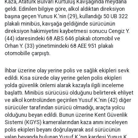
Kaza, Atatürk Bulvarı Kurtuluş Kavşağında meydana
geldi. Edinilen bilgiye göre, alkol aldıktan direksiyon
başına geçen Yunus K.'nin (29), kullandığı 50 UB 322
plakalı minibüs, kavşağa geldiğinde sürücünün
direksiyon hakimiyetini kaybetmesi sonucu Cengiz Y.
(44) idaresindeki 68 ABS 646 plakalı otomobil ve
Orhan Y. (33) yönetimindeki 68 AEE 951 plakalı
otomobille çarpıştı.
İhbar üzerine olay yerine polis ve sağlık ekipleri sevk
edildi. Kısa sürede olay yerine gelen polis ekipleri
yolda güvenlik önlemi alarak kazayla ilgili inceleme
başlattı. Minibüs sürücüsü olduğunu belirterek ehliyet
ve alkol kontrolünden geçirilen Yusuf K.'nin (42) diğer
sürücüler tarafından sürücü olmadığı, araçta yolcu
olduğunu beyan edildi. Bunun üzerine Kent Güvenlik
Sistemi (KGYS) kameralarından kaza anını inceleyen
polis ekipleri beyanı doğrulayarak asıl sürücünün
yalan beyanda bulunan Yusuf K.'nın kardeşi Yunus K.