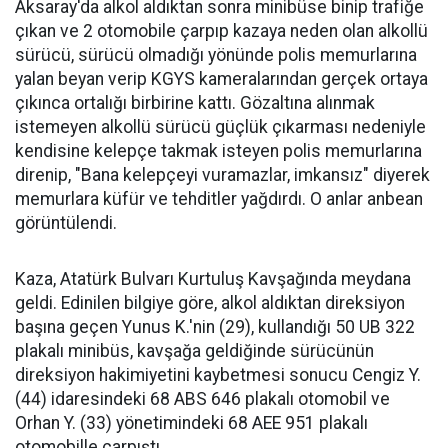
Aksaray'da alkol aldıktan sonra minibüse binip trafiğe
çıkan ve 2 otomobile çarpıp kazaya neden olan alkollü
sürücü, sürücü olmadığı yönünde polis memurlarına
yalan beyan verip KGYS kameralarından gerçek ortaya
çıkınca ortalığı birbirine kattı. Gözaltına alınmak
istemeyen alkollü sürücü güçlük çıkarması nedeniyle
kendisine kelepçe takmak isteyen polis memurlarına
direnip, "Bana kelepçeyi vuramazlar, imkansız" diyerek
memurlara küfür ve tehditler yağdırdı. O anlar anbean
görüntülendi.
Kaza, Atatürk Bulvarı Kurtuluş Kavşağında meydana
geldi. Edinilen bilgiye göre, alkol aldıktan direksiyon
başına geçen Yunus K.'nin (29), kullandığı 50 UB 322
plakalı minibüs, kavşağa geldiğinde sürücünün
direksiyon hakimiyetini kaybetmesi sonucu Cengiz Y.
(44) idaresindeki 68 ABS 646 plakalı otomobil ve
Orhan Y. (33) yönetimindeki 68 AEE 951 plakalı
otomobille çarpıştı.