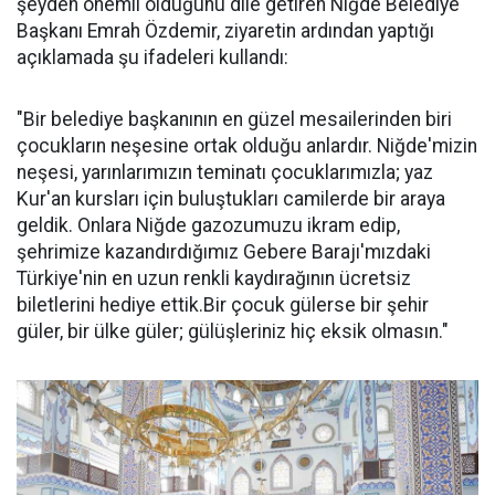
şeyden önemli olduğunu dile getiren Niğde Belediye
Başkanı Emrah Özdemir, ziyaretin ardından yaptığı
açıklamada şu ifadeleri kullandı:
"Bir belediye başkanının en güzel mesailerinden biri
çocukların neşesine ortak olduğu anlardır. Niğde'mizin
neşesi, yarınlarımızın teminatı çocuklarımızla; yaz
Kur'an kursları için buluştukları camilerde bir araya
geldik. Onlara Niğde gazozumuzu ikram edip,
şehrimize kazandırdığımız Gebere Barajı'mızdaki
Türkiye'nin en uzun renkli kaydırağının ücretsiz
biletlerini hediye ettik.Bir çocuk gülerse bir şehir
güler, bir ülke güler; gülüşleriniz hiç eksik olmasın."