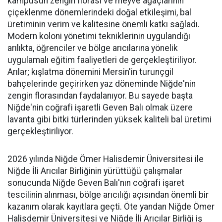
kampüsün zengin florası ve meyve ağaçlarının
çiçeklenme dönemlerindeki doğal etkileşimi, bal
üretiminin verim ve kalitesine önemli katkı sağladı.
Modern koloni yönetimi tekniklerinin uygulandığı
arılıkta, öğrenciler ve bölge arıcılarına yönelik
uygulamalı eğitim faaliyetleri de gerçekleştiriliyor.
Arılar; kışlatma dönemini Mersin'in turunçgil
bahçelerinde geçirirken yaz döneminde Niğde'nin
zengin florasından faydalanıyor. Bu sayede başta
Niğde'nin coğrafi işaretli Geven Balı olmak üzere
lavanta gibi bitki türlerinden yüksek kaliteli bal üretimi
gerçekleştiriliyor.
2026 yılında Niğde Ömer Halisdemir Üniversitesi ile
Niğde İli Arıcılar Birliğinin yürüttüğü çalışmalar
sonucunda Niğde Geven Balı'nın coğrafi işaret
tescilinin alınması, bölge arıcılığı açısından önemli bir
kazanım olarak kayıtlara geçti. Öte yandan Niğde Ömer
Halisdemir Üniversitesi ve Niğde İli Arıcılar Birliği iş