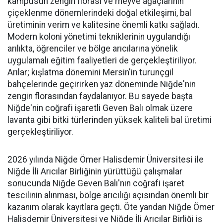
kampüsün zengin florası ve meyve ağaçlarının
çiçeklenme dönemlerindeki doğal etkileşimi, bal
üretiminin verim ve kalitesine önemli katkı sağladı.
Modern koloni yönetimi tekniklerinin uygulandığı
arılıkta, öğrenciler ve bölge arıcılarına yönelik
uygulamalı eğitim faaliyetleri de gerçekleştiriliyor.
Arılar; kışlatma dönemini Mersin'in turunçgil
bahçelerinde geçirirken yaz döneminde Niğde'nin
zengin florasından faydalanıyor. Bu sayede başta
Niğde'nin coğrafi işaretli Geven Balı olmak üzere
lavanta gibi bitki türlerinden yüksek kaliteli bal üretimi
gerçekleştiriliyor.
2026 yılında Niğde Ömer Halisdemir Üniversitesi ile
Niğde İli Arıcılar Birliğinin yürüttüğü çalışmalar
sonucunda Niğde Geven Balı'nın coğrafi işaret
tescilinin alınması, bölge arıcılığı açısından önemli bir
kazanım olarak kayıtlara geçti. Öte yandan Niğde Ömer
Halisdemir Üniversitesi ve Niğde İli Arıcılar Birliği iş