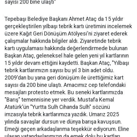
sayısı 200 bine ulaştı"
Tepebaşı Belediye Başkanı Ahmet Ataç da 15 yıldır
gerçekleştirilen yılbaşı tebrik kartı üretimini incelemek
üzere Kağıt Geri Dönüşüm Atölyesi'ni ziyaret ederek
çalışmalar hakkında bilgiler aldı. Ziyaretinde tebrik
kartı uygulaması hakkında değerlendirmede bulunan
Başkan Ataç, geleneksel hale gelen yeni yıl kartlarının
15 yıldır devam ettiğini kaydetti. Başkan Ataç, "Yılbaşı
tebrik kartlarımızın sayısı bu yıl 3 bin adet oldu.
2009'dan bu yana geri dönüşüm ile ürettiğimiz kart
sayısı da 200 bine ulaştı. Amacımız cep telefondaki
mesajları protesto etmek. Bu seneki kartlarımızda
"Barış" temennisine yer verdik. Mustafa Kemal
Atatürk'ün "Yurtta Sulh Cihanda Sulh" sözünü
imzasıyla tebrik kartlarımıza yazdık. Umarız 2025
yılında savaşlar dursun ve dünya barışa kavuşsun.
Emeği geçen arkadaşlarıma teşekkür ediyorum. Eline
ulaşan vatandaşlarımızın da emek dolu bu kartları