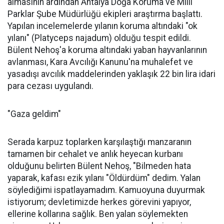
almasının ardından Antalya Doğa Koruma ve Milli
Parklar Şube Müdürlüğü ekipleri araştırma başlattı.
Yapılan incelemelerde yılanın koruma altındaki "ok
yılanı" (Platyceps najadum) olduğu tespit edildi.
Bülent Nehoş'a koruma altındaki yaban hayvanlarının
avlanması, Kara Avcılığı Kanunu'na muhalefet ve
yasadışı avcılık maddelerinden yaklaşık 22 bin lira idari
para cezası uygulandı.
"Gaza geldim"
Serada karpuz toplarken karşılaştığı manzaranın
tamamen bir cehalet ve anlık heyecan kurbanı
olduğunu belirten Bülent Nehoş, "Bilmeden hata
yaparak, kafası ezik yılanı "Öldürdüm" dedim. Yalan
söylediğimi ispatlayamadım. Kamuoyuna duyurmak
istiyorum; devletimizde herkes görevini yapıyor,
ellerine kollarına sağlık. Ben yalan söylemekten