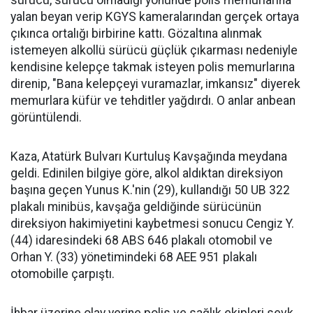
sürücü, sürücü olmadığı yönünde polis memurlarına
yalan beyan verip KGYS kameralarından gerçek ortaya
çıkınca ortalığı birbirine kattı. Gözaltına alınmak
istemeyen alkollü sürücü güçlük çıkarması nedeniyle
kendisine kelepçe takmak isteyen polis memurlarına
direnip, "Bana kelepçeyi vuramazlar, imkansız" diyerek
memurlara küfür ve tehditler yağdırdı. O anlar anbean
görüntülendi.
Kaza, Atatürk Bulvarı Kurtuluş Kavşağında meydana
geldi. Edinilen bilgiye göre, alkol aldıktan direksiyon
başına geçen Yunus K.'nin (29), kullandığı 50 UB 322
plakalı minibüs, kavşağa geldiğinde sürücünün
direksiyon hakimiyetini kaybetmesi sonucu Cengiz Y.
(44) idaresindeki 68 ABS 646 plakalı otomobil ve
Orhan Y. (33) yönetimindeki 68 AEE 951 plakalı
otomobille çarpıştı.