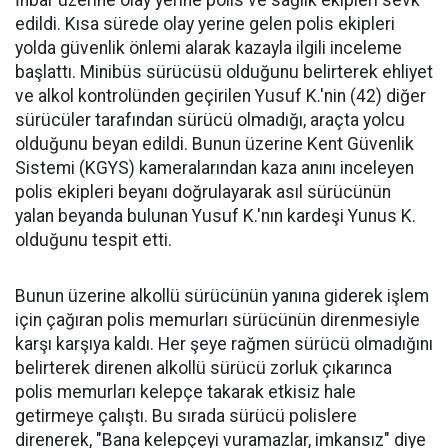
İhbar üzerine olay yerine polis ve sağlık ekipleri sevk
edildi. Kısa sürede olay yerine gelen polis ekipleri
yolda güvenlik önlemi alarak kazayla ilgili inceleme
başlattı. Minibüs sürücüsü olduğunu belirterek ehliyet
ve alkol kontrolünden geçirilen Yusuf K.'nin (42) diğer
sürücüler tarafından sürücü olmadığı, araçta yolcu
olduğunu beyan edildi. Bunun üzerine Kent Güvenlik
Sistemi (KGYS) kameralarından kaza anını inceleyen
polis ekipleri beyanı doğrulayarak asıl sürücünün
yalan beyanda bulunan Yusuf K.'nın kardeşi Yunus K.
olduğunu tespit etti.
Bunun üzerine alkollü sürücünün yanına giderek işlem
için çağıran polis memurları sürücünün direnmesiyle
karşı karşıya kaldı. Her şeye rağmen sürücü olmadığını
belirterek direnen alkollü sürücü zorluk çıkarınca
polis memurları kelepçe takarak etkisiz hale
getirmeye çalıştı. Bu sırada sürücü polislere
direnerek, "Bana kelepçeyi vuramazlar, imkansız" diye