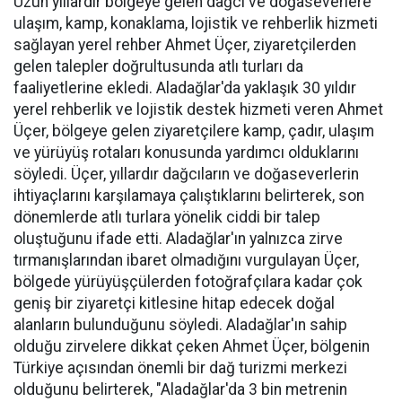
Uzun yıllardır bölgeye gelen dağcı ve doğaseverlere
ulaşım, kamp, konaklama, lojistik ve rehberlik hizmeti
sağlayan yerel rehber Ahmet Üçer, ziyaretçilerden
gelen talepler doğrultusunda atlı turları da
faaliyetlerine ekledi. Aladağlar'da yaklaşık 30 yıldır
yerel rehberlik ve lojistik destek hizmeti veren Ahmet
Üçer, bölgeye gelen ziyaretçilere kamp, çadır, ulaşım
ve yürüyüş rotaları konusunda yardımcı olduklarını
söyledi. Üçer, yıllardır dağcıların ve doğaseverlerin
ihtiyaçlarını karşılamaya çalıştıklarını belirterek, son
dönemlerde atlı turlara yönelik ciddi bir talep
oluştuğunu ifade etti. Aladağlar'ın yalnızca zirve
tırmanışlarından ibaret olmadığını vurgulayan Üçer,
bölgede yürüyüşçülerden fotoğrafçılara kadar çok
geniş bir ziyaretçi kitlesine hitap edecek doğal
alanların bulunduğunu söyledi. Aladağlar'ın sahip
olduğu zirvelere dikkat çeken Ahmet Üçer, bölgenin
Türkiye açısından önemli bir dağ turizmi merkezi
olduğunu belirterek, "Aladağlar'da 3 bin metrenin