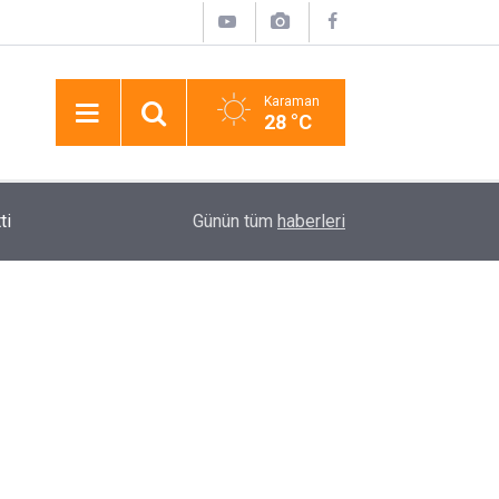
Karaman
28 °C
11:09
Ömer Halisdemir Üniversitesinde Meyve Hasadı
Günün tüm
haberleri