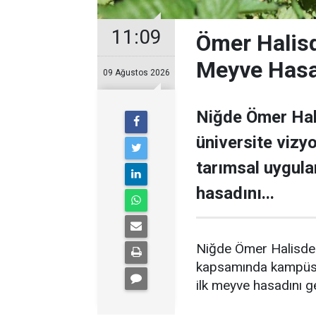
11:09
Ömer Halisd
Meyve Hasa
09 Ağustos 2026
Niğde Ömer Hali
üniversite viz
tarımsal uygula
hasadını...
Niğde Ömer Halisdemi
kapsamında kampüs iç
ilk meyve hasadını ge