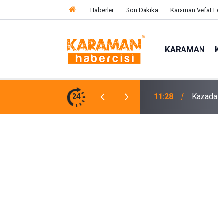
Haberler
Son Dakika
Karaman Vefat E
KARAMAN
am, 25 Günlük Hayat Mücadelesini Kaybetti
24
11:27
Asat’ta