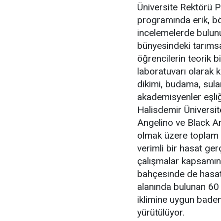
Üniversite Rektörü P
programında erik, b
incelemelerde bulunul
bünyesindeki tarımsa
öğrencilerin teorik b
laboratuvarı olarak ku
dikimi, budama, sula
akademisyenler eşli
Halisdemir Üniversit
Angelino ve Black Amb
olmak üzere toplam 
verimli bir hasat gerç
çalışmalar kapsamın
bahçesinde de hasat
alanında bulunan 60
iklimine uygun badem 
yürütülüyor.