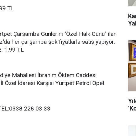
99 TL
Ka
Ya
rtpet Çarşamba Günlerini "Özel Halk Günü" ilan
'da her çarşamba şok fiyatlarla satış yapıyor.
: 1,99 TL
idiye Mahallesi İbrahim Öktem Caddesi
 İl Özel İdaresi Karşısı Yurtpet Petrol Opet
Yı
‘Ko
EL:0338 228 03 33