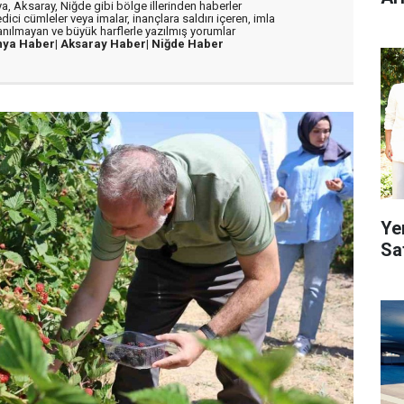
, Aksaray, Niğde gibi bölge illerinden haberler
dici cümleler veya imalar, inançlara saldırı içeren, imla
lanılmayan ve büyük harflerle yazılmış yorumlar
nya Haber|
Aksaray Haber|
Niğde Haber
Ye
Sa