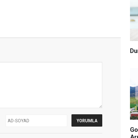
Du
Go
Ar