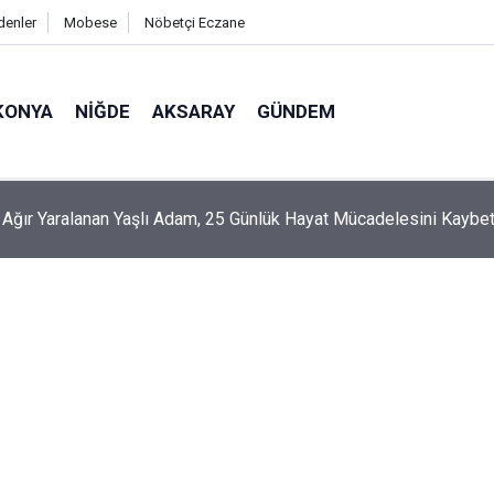
denler
Mobese
Nöbetçi Eczane
KONYA
NIĞDE
AKSARAY
GÜNDEM
n Aksu’da Eş Zamanlı Altyapı Ve Asfalt Çalışması