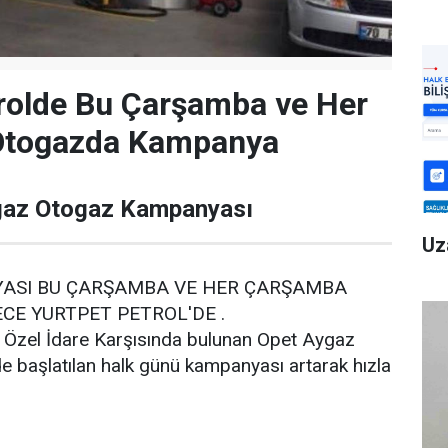
rolde Bu Çarşamba ve Her
Otogazda Kampanya
gaz Otogaz Kampanyası
Uz
ASI BU ÇARŞAMBA VE HER ÇARŞAMBA
E YURTPET PETROL'DE .
i Özel İdare Karşısında bulunan Opet Aygaz
de başlatılan halk günü kampanyası artarak hızla