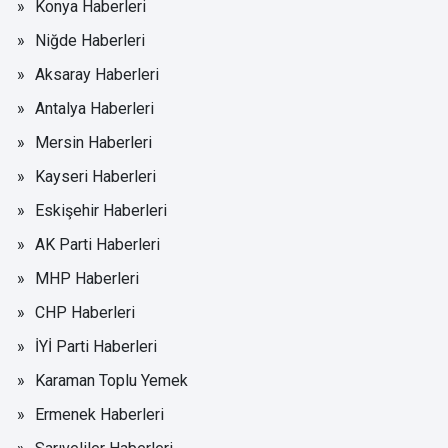
Çukurkuyu’da Çıkan Çiftlik Yangınında
250 Küçükbaş Hayvan Telef Oldu
Niğde'nin Bor ilçesine bağlı Çukurkuyu Kasabası'nda
bir küçükbaş hayvan çiftliğinde çıkan yangında
yaklaşık 250 hayvan telef oldu, tonlarca arpa...
Niğde'nin Bor ilçesine bağlı Çukurkuyu Kasabası'nda
bir küçükbaş hayvan çiftliğinde çıkan yangında
yaklaşık 250 hayvan telef oldu, tonlarca arpa ise
kullanılamaz hale geldi.
Edinilen bilgiye göre Bor ilçesine bağlı Çukurkuyu
Kasabası Türkmen Mahallesi'nde Ahmet Gültekin'e ait
çiftlikte henüz belirlenemeyen bir nedenle yangın çıktı.