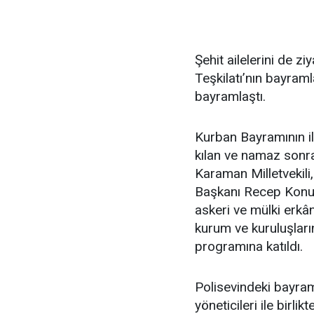
Şehit ailelerini de z
Teşkilatı’nın bayram
bayramlaştı.
Kurban Bayramının i
kılan ve namaz sonr
Karaman Milletvekil
Başkanı Recep Konuk
askeri ve mülki erkân
kurum ve kuruluşları
programına katıldı.
Polisevindeki bayra
yöneticileri ile birli