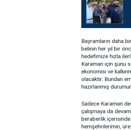
Bayramların daha bi
belinin her yıl bir ön
hedefimize hızla ile
Karaman için şunu s
ekonomisi ve kalkınm
olacaktır. Bundan emi
hazırlanmış durumu
Sadece Karaman değil
çalışmaya da devam e
beraberlik içerisind
hemşehrilerimin, üret