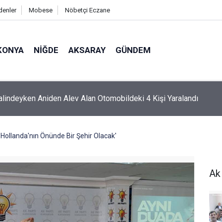
denler
Mobese
Nöbetçi Eczane
KONYA
NIĞDE
AKSARAY
GÜNDEM
a Yakılan Ateş Denize Ulaşmaya Çalışan Yavru Carettayı Yakıp T
ollanda'nın Önünde Bir Şehir Olacak'
Ak