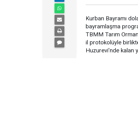
Kurban Bayramı dola
bayramlaşma program
TBMM Tarım Orman v
il protokolüyle birli
Huzurevi’nde kalan yaş