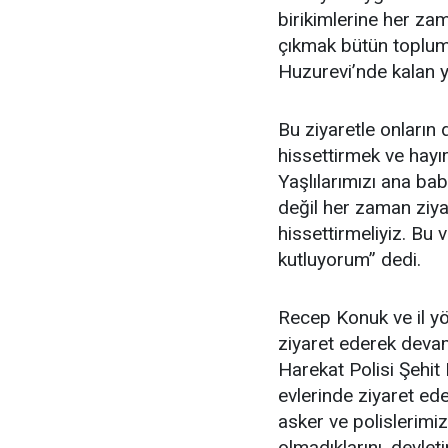
birikimlerine her za
çıkmak bütün toplumu
Huzurevi’nde kalan y
Bu ziyaretle onların 
hissettirmek ve hayır
Yaşlılarımızı ana ba
değil her zaman ziy
hissettirmeliyiz. Bu 
kutluyorum” dedi.
Recep Konuk ve il yön
ziyaret ederek devam
Harekat Polisi Şehit
evlerinde ziyaret ede
asker ve polislerimizi
olmadıklarını, devlet