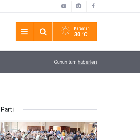
Karaman
30 °C
elef
17:31
Manavgat’ta Sokak Hayvanlarına 75 Dönümlük Y
Günün tüm
haberleri
 Parti