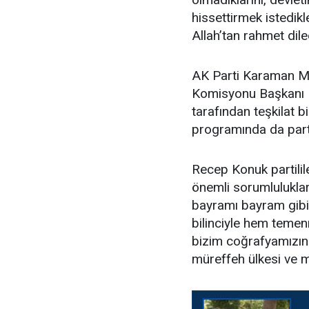
hissettirmek istedikl
Allah’tan rahmet dile
AK Parti Karaman Mi
Komisyonu Başkanı R
tarafından teşkilat 
programında da parti
Recep Konuk partilil
önemli sorumlulukla
bayramı bayram gibi
bilinciyle hem temen
bizim coğrafyamızın 
müreffeh ülkesi ve mi