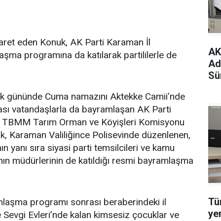
iyaret eden Konuk, AK Parti Karaman İl
AK
laşma programına da katılarak partililerle de
Ad
Sü
lk gününde Cuma namazını Aktekke Camii’nde
ası vatandaşlarla da bayramlaşan AK Parti
i, TBMM Tarım Orman ve Köyişleri Komisyonu
, Karaman Valiliğince Polisevinde düzenlenen,
ın yanı sıra siyasi parti temsilcileri ve kamu
nın müdürlerinin de katıldığı resmi bayramlaşma
Tü
mlaşma programı sonrası beraberindeki il
ye
kte Sevgi Evleri’nde kalan kimsesiz çocuklar ve