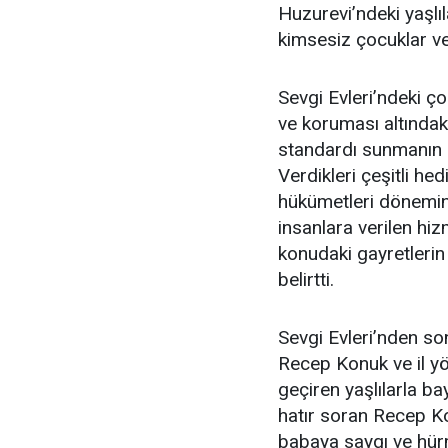
Huzurevi’ndeki yaşlı
kimsesiz çocuklar ve 
Sevgi Evleri’ndeki ç
ve koruması altındaki
standardı sunmanın d
Verdikleri çeşitli he
hükümetleri dönemi
insanlara verilen hizm
konudaki gayretleri
belirtti.
Sevgi Evleri’nden so
Recep Konuk ve il yö
geçiren yaşlılarla bay
hatır soran Recep K
babaya saygı ve hürm