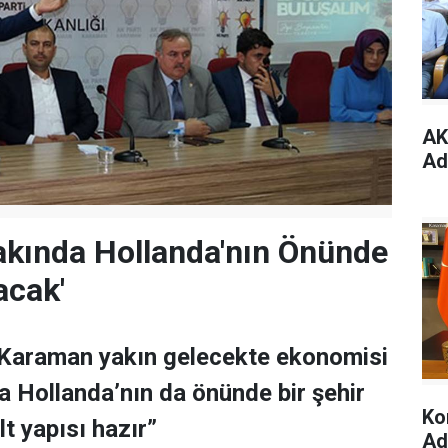
AK
Ada
akında Hollanda'nın Önünde
acak'
Karaman yakın gelecekte ekonomisi
a Hollanda’nın da önünde bir şehir
Ko
t yapısı hazır”
Ad