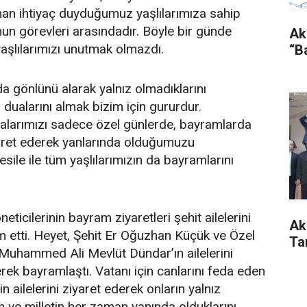
man ihtiyaç duyduğumuz yaşlılarımıza sahip
n görevleri arasındadır. Böyle bir günde
Ak
aşlılarımızı unutmak olmazdı.
“B
da gönlünü alarak yalnız olmadıklarını
 dualarını almak bizim için gururdur.
balarımızı sadece özel günlerde, bayramlarda
aret ederek yanlarında olduğumuzu
vesile ile tüm yaşlılarımızın da bayramlarını
eticilerinin bayram ziyaretleri şehit ailelerini
Ak
 etti. Heyet, Şehit Er Oğuzhan Küçük ve Özel
Tan
 Muhammed Ali Mevlüt Dündar’ın ailelerini
rek bayramlaştı. Vatanı için canlarını feda eden
n ailelerini ziyaret ederek onların yalnız
in ve milletin her zaman yanında olduklarını