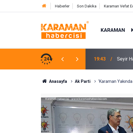
Haberler
Son Dakika
Karaman Vefat E
KARAMAN
Kumsald
lan Otomobildeki 4 Kişi Yaralandı
24
17:31
Etti
Anasayfa
Ak Parti
'Karaman Yakında H