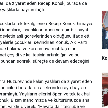
ları da ziyaret eden Recep Konuk, burada da
yaşlılarla bayramlaştı.
ocuklarla tek tek ilgilenen Recep Konuk, himayesi
 insanlara, insanlık onuruna yaraşır bir hayat
evletin asli görevlerinden olduğunu ifade etti.
diyelerle çocukları sevindiren Konuk, AK Parti
nde bakıma ve korunmaya muhtaç olan
et çeşidi ve kalitesinin artırıldığını ve bu
Ko
n bundan sonraki süreçte de devam edeceğini
nra Huzurevinde kalan yaşlıları da ziyaret eden
neticileri burada da ailelerinden ayrı bayram
ramlaştı. Yaşlıların ellerini öpen ve tek tek hal
onuk, Bizim inancımızda ve kültürümüzde ana
et vardır diyerek, “Hayata dair tecrübe ve