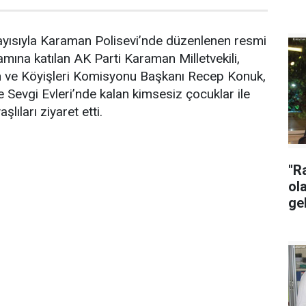
yısıyla Karaman Polisevi’nde düzenlenen resmi
ına katılan AK Parti Karaman Milletvekili,
e Köyişleri Komisyonu Başkanı Recep Konuk,
kte Sevgi Evleri’nde kalan kimsesiz çocuklar ile
lıları ziyaret etti.
"R
ol
gel