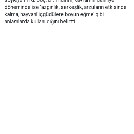
söyleyen Yrd. Doç. Dr. Yıldırım, kavramın Câhiliye
döneminde ise ‘azgınlık, serkeşlik, arzuların etkisinde
kalma, hayvanî içgüdülere boyun eğme’ gibi
anlamlarda kullanıldığını belirtti.