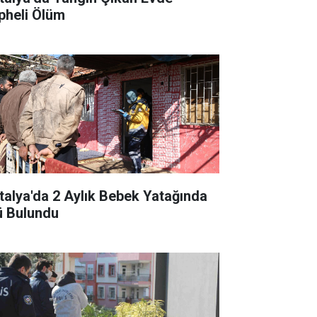
pheli Ölüm
talya'da 2 Aylık Bebek Yatağında
ü Bulundu