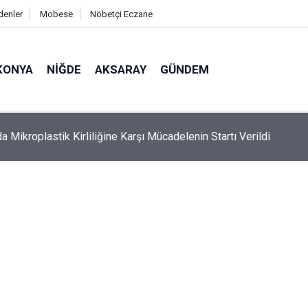
denler
Mobese
Nöbetçi Eczane
KONYA
NIĞDE
AKSARAY
GÜNDEM
a Mikroplastik Kirliliğine Karşı Mücadelenin Startı Verildi