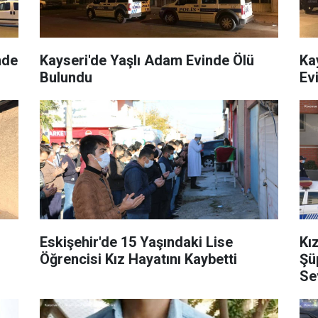
nde
Kayseri'de Yaşlı Adam Evinde Ölü
Ka
Bulundu
Ev
Eskişehir'de 15 Yaşındaki Lise
Kı
Öğrencisi Kız Hayatını Kaybetti
Şüp
Se