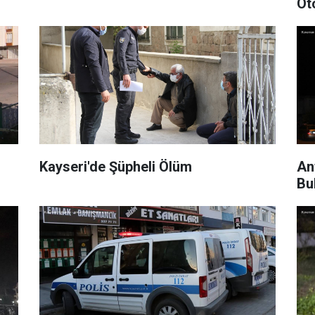
Ot
Kayseri'de Şüpheli Ölüm
An
Bu