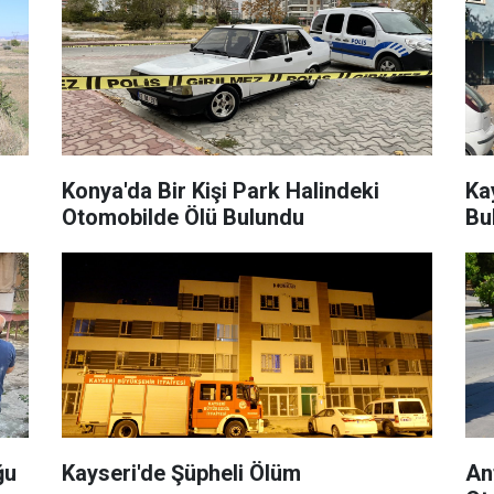
Konya'da Bir Kişi Park Halindeki
Ka
Otomobilde Ölü Bulundu
Bu
ğu
Kayseri'de Şüpheli Ölüm
An