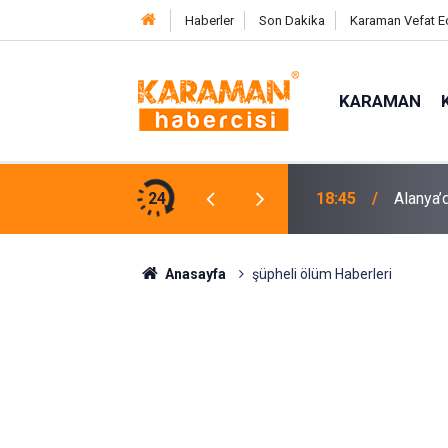
Haberler
Son Dakika
Karaman Vefat E
KARAMAN
en Çocuğa Nefes Kesen Kurtarma Operasyonu
24
18:45
Alanya’d
Anasayfa
şüpheli ölüm Haberleri