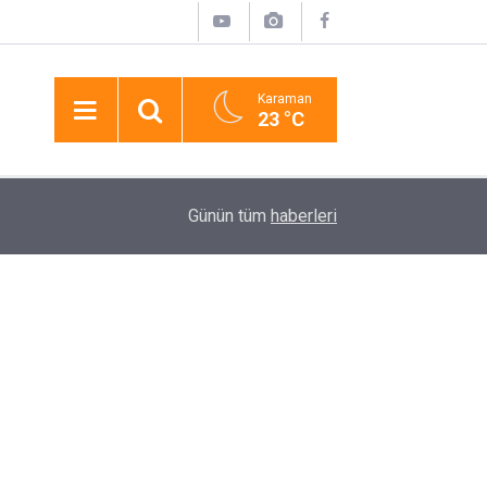
Karaman
23 °C
17:58
Pasajda Ölü Bulunan Eyüp Can Davası Sürüyor
Günün tüm
haberleri