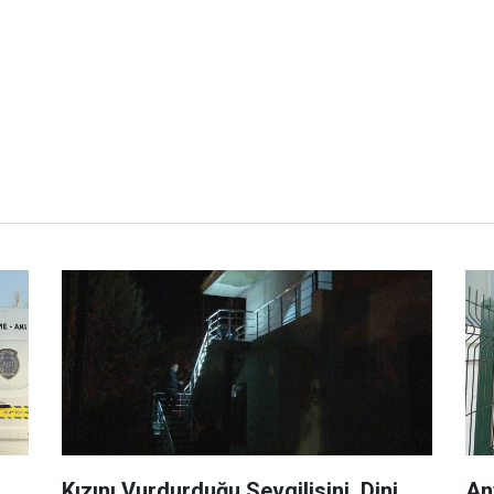
Kızını Vurdurduğu Sevgilisini, Dini
An