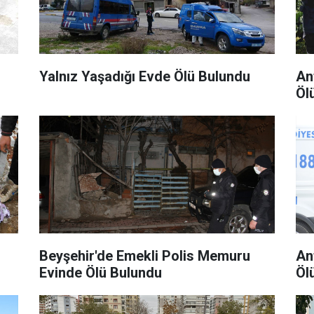
Yalnız Yaşadığı Evde Ölü Bulundu
An
Öl
Beyşehir'de Emekli Polis Memuru
An
Evinde Ölü Bulundu
Öl