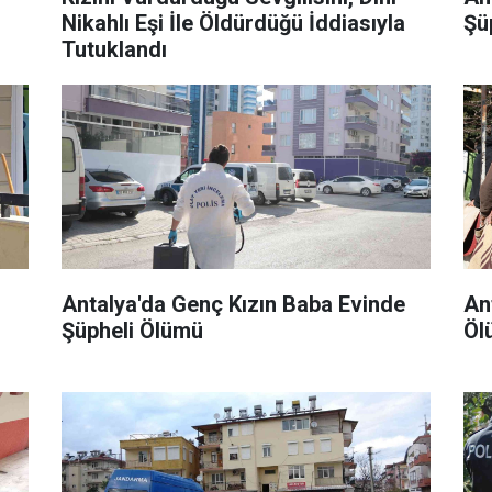
Nikahlı Eşi İle Öldürdüğü İddiasıyla
Şü
Tutuklandı
Antalya'da Genç Kızın Baba Evinde
An
Şüpheli Ölümü
Öl