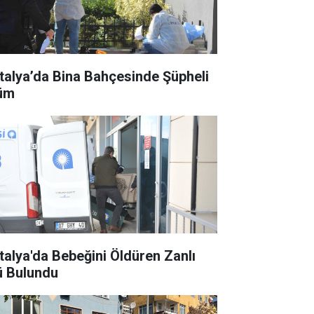
talya’da Bina Bahçesinde Şüpheli
üm
talya'da Bebeğini Öldüren Zanlı
ü Bulundu