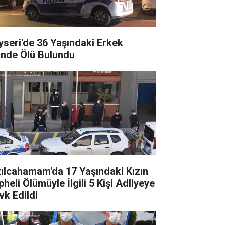
yseri'de 36 Yaşındaki Erkek
inde Ölü Bulundu
zılcahamam'da 17 Yaşındaki Kızın
heli Ölümüyle İlgili 5 Kişi Adliyeye
vk Edildi