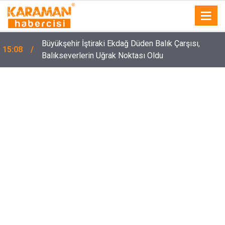
Büyükşehir İştiraki Ekdağ Düden Balık Çarşısı,
15:08
Balıkseverlerin Uğrak Noktası Oldu
14:45
Anadolu Dostluk Rallisi Niğde’ye Geliyor