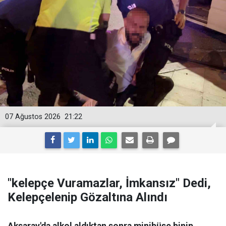
07 Ağustos 2026
21:22
"kelepçe Vuramazlar, İmkansız" Dedi,
Kelepçelenip Gözaltına Alındı
Aksaray'da alkol aldıktan sonra minibüse binip